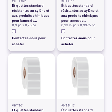
#HTT-152
#HTT-67
Étiquettes standard
Étiquettes standard
résistantes au xylène et
résistantes au xylène et
aux produits chimiques
aux produits chimiques
pour lames de
pour lames de
0,9 po x 0,75 po
0,9375 po x 0,9375 po
microscope
microscope
Contactez-nous pour
Contactez-nous pour
acheter
acheter
#HTT-7
#HTT-117
Étiquettes standard
Étiquettes standard