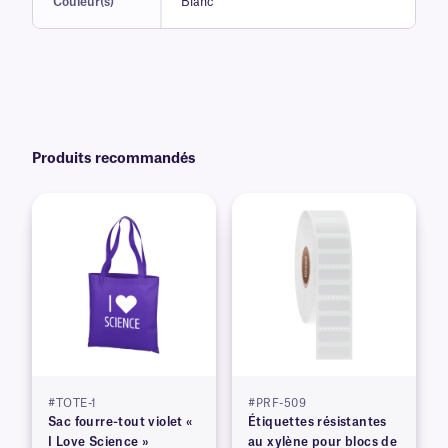
Couleur(s)
Blanc
Produits recommandés
#TOTE-1
#PRF-509
Sac fourre-tout violet «
Étiquettes résistantes
I Love Science »
au xylène pour blocs de