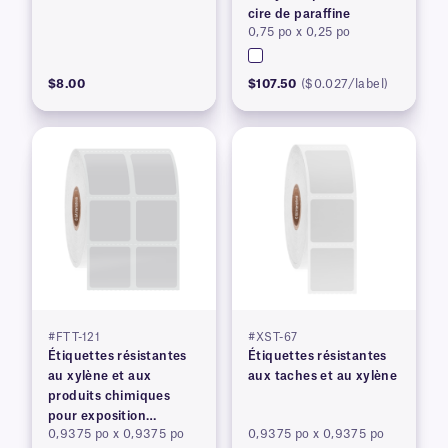
cire de paraffine
0,75 po x 0,25 po
$8.00
$107.50
($0.027/label)
#FTT-121
#XST-67
Étiquettes résistantes
Étiquettes résistantes
au xylène et aux
aux taches et au xylène
produits chimiques
pour exposition
0,9375 po x 0,9375 po
0,9375 po x 0,9375 po
prolongée