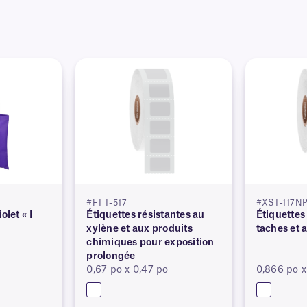
#FTT-517
#XST-117N
olet « I
Étiquettes résistantes au
Étiquettes
xylène et aux produits
taches et 
chimiques pour exposition
prolongée
0,67 po x 0,47 po
0,866 po x