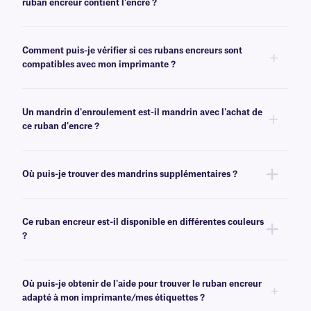
ruban encreur contient l'encre ?
Le moyen le plus rapide de déterminer quel côté est enduit consiste à
dérouler le ruban encreur. Un côté sera brillant et l'autre aura un fini plus
Comment puis-je vérifier si ces rubans encreurs sont
mat. Le côté le plus terne est celui qui contient l'encre.
compatibles avec mon imprimante ?
Vous pouvez utiliser les filtres pratiques de sélection d'imprimante sur la
page principale du ruban encreur
page produit
pour sélectionner le
Un mandrin d'enroulement est-il mandrin avec l'achat de
modèle d'imprimante approprié et vérifier la compatibilité du ruban.
ce ruban d'encre ?
En règle générale, les rubans d'encre XAR ne mandrin pas fournis avec
un mandrin de réception. Si vous avez besoin d'un mandrin de réception
Où puis-je trouver des mandrins supplémentaires ?
vide, cliquez
ici
.
Nous proposons des mandrins vides de différentes tailles
ici
.
Ce ruban encreur est-il disponible en différentes couleurs
?
Non, les rubans encreurs de classe XAR sont uniquement disponibles en
noir. Pour plus d'options de couleurs
, veuillez consulter notre
équipe
Où puis-je obtenir de l'aide pour trouver le ruban encreur
d'assistance technique
.
adapté à mon imprimante/mes étiquettes ?