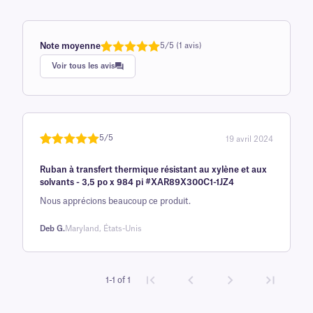
Note moyenne
5/5 (1 avis)
Note
1
de 5,0
Voir tous les avis
sur 5
basée sur
avis client
5/5
19 avril 2024
Noté
une
5
sur
Ruban à transfert thermique résistant au xylène et aux
5 sur la
solvants - 3,5 po x 984 pi #XAR89X300C1-1JZ4
base d'
Nous apprécions beaucoup ce produit.
évaluation
client
Deb G.
Maryland, États-Unis
1-1 of 1