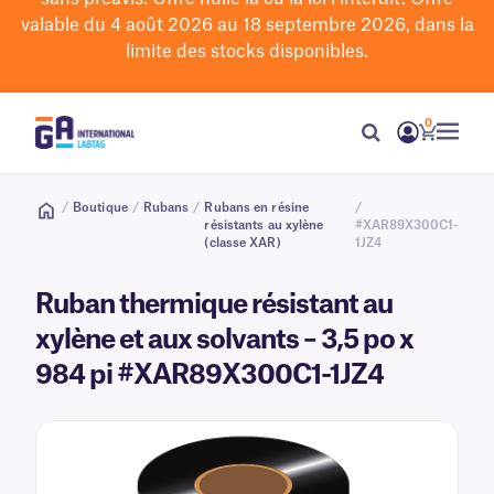
valable du 4 août 2026 au 18 septembre 2026, dans la
limite des stocks disponibles.
0
/
Boutique
/
Rubans
/
Rubans en résine
/
résistants au xylène
#XAR89X300C1-
(classe XAR)
1JZ4
Ruban thermique résistant au
xylène et aux solvants – 3,5 po x
984 pi #XAR89X300C1-1JZ4