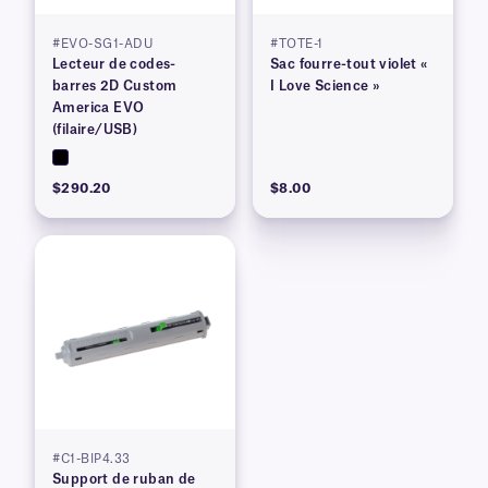
#EVO-SG1-ADU
#TOTE-1
Lecteur de codes-
Sac fourre-tout violet «
barres 2D Custom
I Love Science »
America EVO
(filaire/USB)
$290.20
$8.00
#C1-BIP4.33
Support de ruban de