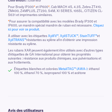
Côté enduit :
Extérieur
Pour Brady IP300
*
et IP600
*
, Cab MACH 4S, 4.3S, Zebra ZT410,
ZM400, Z4MPLUS, ZT230, S4M, XI SERIES, 105SL, CITIZEN CL-
S631 et imprimantes similaires.
*
Pour assurer la compatibilité avec les modèles Brady IP300 et
IP600, un mandrin spécial mandrin de ruban est nécessaire.
Cliquez
ici pour voir ce produit.
À utiliser avec les étiquettes
XyliFil™
,
XyliSTUCK™
,
StainTUFF™
et
XyliTRANS™
résistantes au xylène afin d'obtenir une impression
résistante au xylène.
Les rubans XAR peuvent également être utilisés avec d'autres types
d'étiquettes de GA International pour obtenir les propriétés
suivantes : résistance aux produits chimiques, aux pulvérisations et
aux frottements.
Étiquettes blanches et colorées
MetaliTAG™ (AWA-)
: éthanol
100 %, éthanol 70 %, isopropanol 100 % et acétone
Avis des utilisateurs