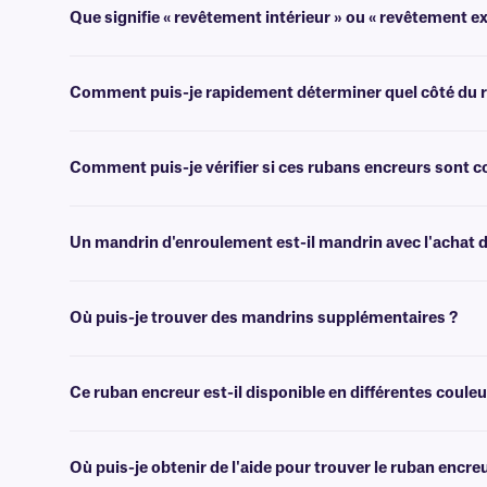
Que signifie « revêtement intérieur » ou « revêtement ex
Les rubans encreurs à transfert thermique peuvent être enduits d'encre 
Comment puis-je rapidement déterminer quel côté du ru
Le moyen le plus rapide de déterminer quel côté est enduit consiste à dé
Comment puis-je vérifier si ces rubans encreurs sont
Vous pouvez utiliser les filtres pratiques de sélection d'imprimante 
Un mandrin d'enroulement est-il mandrin avec l'achat d
En règle générale, les rubans à encre résine ne mandrin pas fournis
Où puis-je trouver des mandrins supplémentaires ?
Nous proposons des mandrins vides de différentes tailles
ici
.
Ce ruban encreur est-il disponible en différentes couleu
Oui, les rubans encreurs de classe RR sont disponibles en blanc, noir,
Où puis-je obtenir de l'aide pour trouver le ruban enc