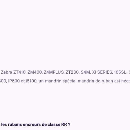
 Zebra ZT410, ZM400, Z4MPLUS, ZT230, S4M, XI SERIES, 105SL, C
P300, IP600 et i5100, un mandrin spécial mandrin de ruban est néc
c les rubans encreurs de classe RR ?