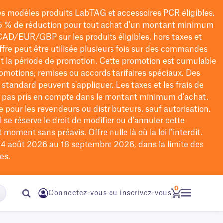
les modèles
produits LabTAG
et accessoires PCR éligibles.
5 % de réduction pour tout achat d'un montant minimum
CAD/EUR/GBP
sur les produits éligibles
, hors taxes et
offre peut être utilisée plusieurs fois sur des commandes
t la période de promotion.
Cette promotion est cumulable
omotions, remises ou accords tarifaires spéciaux.
Des
n standard peuvent s'appliquer. Les taxes et les frais de
nt pas pris en compte dans le montant minimum d'achat.
e pour les revendeurs ou distributeurs, sauf autorisation.
 se réserve le droit de
modifier
ou d’annuler cette
moment sans préavis. Offre nulle là où la loi l’interdit.
u 4 août 2026 au 18 septembre 2026, dans la limite des
es.
0
Connectez-vous ou inscrivez-vous