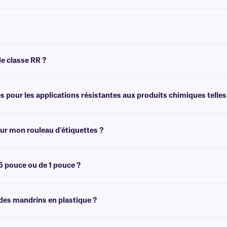
nsfert thermique , y compris nos étiquettes
NitroTAG®
; toutefois, nous recomma
els que le xylène.
 à base de résine, qui offre une meilleure résistance par rapport aux rubans en
de classe RR ?
 produits chimiques agressifs et aux solvants, tels que les alcools, ainsi qu'un
pour les applications résistantes aux produits chimiques telles 
imiques et solvants. Cependant, pour les applications nécessitant une résistanc
ur mon rouleau d'étiquettes ?
ffisante pour imprimer plusieurs rouleaux d'étiquettes. Pour calculer avec préci
technique
.
5 pouce ou de 1 pouce ?
tre imprimante afin de déterminer la mandrin adaptée à votre imprimante.
des mandrins en plastique ?
en plastique si nécessaire. Pour
plus d'informations, consultez notre
équipe d'a