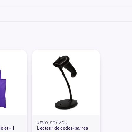
/ou votre imprimante, veuillez consulter
notre
équipe d'assistance technique
.
#EVO-SG1-ADU
olet « I
Lecteur de codes-barres