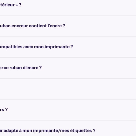
térieur » ?
sur l'une ou l'autre face. Les termes « enduit à l'intérieur » ou « enduit à l'exté
ban encreur contient l'encre ?
rouler le ruban. Un côté sera brillant et l'autre aura un fini plus mat. Le côté le 
 compatibles avec mon imprimante ?
sur la page principale du ruban encreur
page produit
pour sélectionner le modèle 
e ce ruban d'encre ?
 avec un mandrin de réception. Si vous avez besoin d'un mandrin de réception vid
rs ?
 rouge et bleu. Pour plus d'options de couleurs,
veuillez consulter notre
équipe d
reur adapté à mon imprimante/mes étiquettes ?