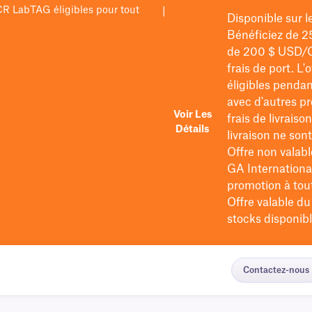
PCR LabTAG éligibles pour tout
|
Disponible sur 
Bénéficiez de 2
de 200 $
USD/
frais de port
. L'
éligibles pendan
avec d'autres pr
Voir Les
frais de livraiso
Détails
livraison ne so
Offre non valabl
GA International
promotion à tout 
Offre valable d
stocks disponibl
Contactez-nous