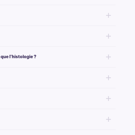
ndons les rubans encreurs
de classe XAR
pour les étiquettes qui
creurs à base de cire .
e résistance supérieure aux bavures.
que l'histologie ?
e chimique, telles que l'histologie, nous recommandons notre
rubans
sion la quantité de ruban encreur nécessaire à l'impression de nos
ssistance technique
.