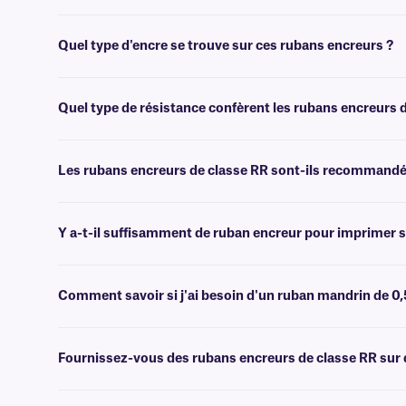
Oui, vous pouvez utiliser ce ruban encreur avec la plupart de nos tra
doivent résister à des produits chimiques agressifs et à des solvants t
Quel type d'encre se trouve sur ces rubans encreurs ?
Les rubans de classe RR sont composés d'une formulation entièrement
Quel type de résistance confèrent les rubans encreurs 
Ce ruban encreur offre une résistance aux températures extrêmes, aux
Les rubans encreurs de classe RR sont-ils recommandés 
Non, ces rubans encreurs offrent une résistance à divers produits ch
encreurs en résine de classe XAR
.
Y a-t-il suffisamment de ruban encreur pour imprimer s
En général, la longueur du ruban encreur d'un nouveau rouleau est su
rouleaux d'étiquettes, veuillez contacter notre
équipe d'assistance 
Comment savoir si j'ai besoin d'un ruban mandrin de 0,
Veuillez consulter les caractéristiques techniques fournies avec vo
Fournissez-vous des rubans encreurs de classe RR sur 
Oui, nous pouvons fournir nos rubans de classe RR sur des mandrins 