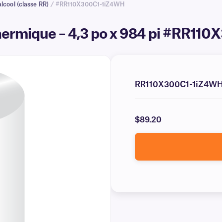
lcool (classe RR)
/ #RR110X300C1-1iZ4WH
thermique – 4,3 po x 984 pi #RR1
RR110X300C1-1iZ4W
$89.20