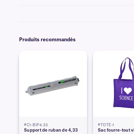
Pour savoir quel ruban encreur est compatible avec vos étiquettes et
Produits recommandés
#C1-BIP4.33
#TOTE-1
Support de ruban de 4,33
Sac fourre-tout vi