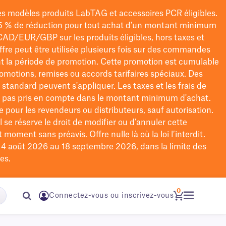
les modèles
produits LabTAG
et accessoires PCR éligibles.
5 % de réduction pour tout achat d'un montant minimum
CAD/EUR/GBP
sur les produits éligibles
, hors taxes et
offre peut être utilisée plusieurs fois sur des commandes
t la période de promotion.
Cette promotion est cumulable
omotions, remises ou accords tarifaires spéciaux.
Des
n standard peuvent s'appliquer. Les taxes et les frais de
nt pas pris en compte dans le montant minimum d'achat.
e pour les revendeurs ou distributeurs, sauf autorisation.
 se réserve le droit de
modifier
ou d’annuler cette
moment sans préavis. Offre nulle là où la loi l’interdit.
u 4 août 2026 au 18 septembre 2026, dans la limite des
es.
0
Connectez-vous ou inscrivez-vous