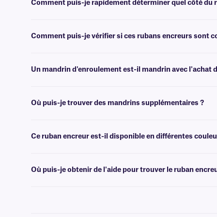
Comment puis-je rapidement déterminer quel côté du ru
Le moyen le plus rapide de déterminer quel côté est enduit consiste à dé
Comment puis-je vérifier si ces rubans encreurs sont
Vous pouvez utiliser les filtres pratiques de sélection d'imprimante 
Un mandrin d'enroulement est-il mandrin avec l'achat d
En règle générale, les rubans à encre résine ne mandrin pas fournis
Où puis-je trouver des mandrins supplémentaires ?
Nous proposons des mandrins vides de différentes tailles
ici
.
Ce ruban encreur est-il disponible en différentes couleu
Oui, les rubans encreurs de classe RR sont disponibles en blanc, noir,
Où puis-je obtenir de l'aide pour trouver le ruban enc
Pour savoir quel ruban encreur est compatible avec vos étiquettes et