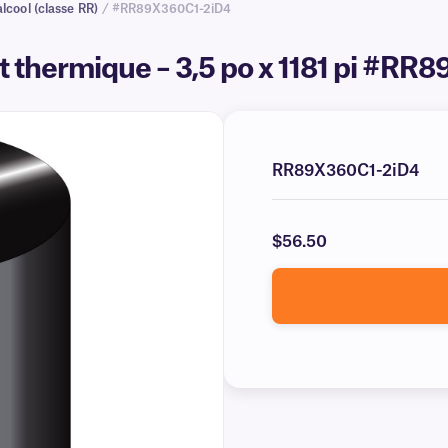
lcool (classe RR)
/ #RR89X360C1-2iD4
rt thermique – 3,5 po x 1181 pi #R
RR89X360C1-2iD4
$56.50