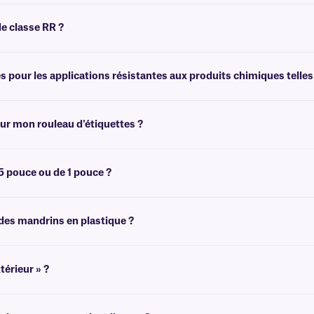
 à base de résine, qui offre une meilleure résistance par rapport aux rubans en
de classe RR ?
 produits chimiques agressifs et aux solvants, tels que les alcools, ainsi qu'un
pour les applications résistantes aux produits chimiques telles 
imiques et solvants. Cependant, pour les applications nécessitant une résistanc
ur mon rouleau d'étiquettes ?
ffisante pour imprimer plusieurs rouleaux d'étiquettes. Pour calculer avec préci
technique
.
5 pouce ou de 1 pouce ?
tre imprimante afin de déterminer la mandrin adaptée à votre imprimante.
des mandrins en plastique ?
en plastique si nécessaire. Pour
plus d'informations, consultez notre
équipe d'a
térieur » ?
sur l'une ou l'autre face. Les termes « enduit à l'intérieur » ou « enduit à l'exté