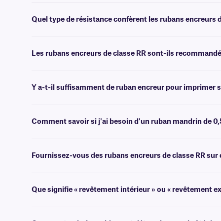
Les rubans de classe RR sont composés d'une formulation entièrement
Quel type de résistance confèrent les rubans encreurs 
Ce ruban encreur offre une résistance aux températures extrêmes, aux
Les rubans encreurs de classe RR sont-ils recommandés 
Non, ces rubans encreurs offrent une résistance à divers produits ch
encreurs en résine de classe XAR
.
Y a-t-il suffisamment de ruban encreur pour imprimer s
En général, la longueur du ruban encreur d'un nouveau rouleau est su
rouleaux d'étiquettes, veuillez contacter notre
équipe d'assistance 
Comment savoir si j'ai besoin d'un ruban mandrin de 0,
Veuillez consulter les caractéristiques techniques fournies avec vo
Fournissez-vous des rubans encreurs de classe RR sur 
Oui, nous pouvons fournir nos rubans de classe RR sur des mandrins 
Que signifie « revêtement intérieur » ou « revêtement ex
Les rubans encreurs à transfert thermique peuvent être enduits d'encre 