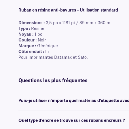
Ruban en résine anti-bavures – Utilisation standard
Dimensions :
3,5 po x 1181 pi / 89 mm x 360 m
Type :
Résine
Noyau :
1 po
Couleur :
Noir
Marque :
Générique
Côté enduit :
In
Pour imprimantes Datamax et Sato.
Questions les plus fréquentes
Puis-je utiliser n'importe quel matériau d'étiquette ave
Oui, vous pouvez utiliser ce ruban encreur avec la plupart de nos tra
doivent résister à des produits chimiques agressifs et à des solvants t
Quel type d'encre se trouve sur ces rubans encreurs ?