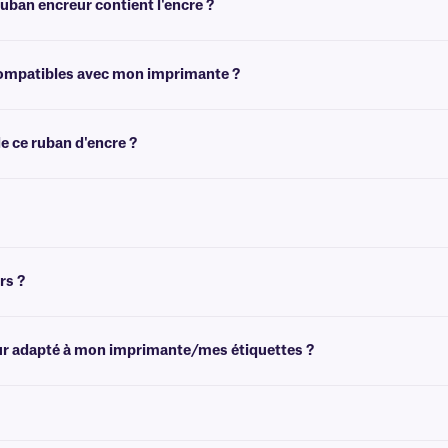
ban encreur contient l'encre ?
rouler le ruban. Un côté sera brillant et l'autre aura un fini plus mat. Le côté le 
 compatibles avec mon imprimante ?
sur la page principale du ruban encreur
page produit
pour sélectionner le modèle 
e ce ruban d'encre ?
 avec un mandrin de réception. Si vous avez besoin d'un mandrin de réception vid
rs ?
 rouge et bleu. Pour plus d'options de couleurs,
veuillez consulter notre
équipe d
reur adapté à mon imprimante/mes étiquettes ?
/ou votre imprimante, veuillez consulter
notre
équipe d'assistance technique
.