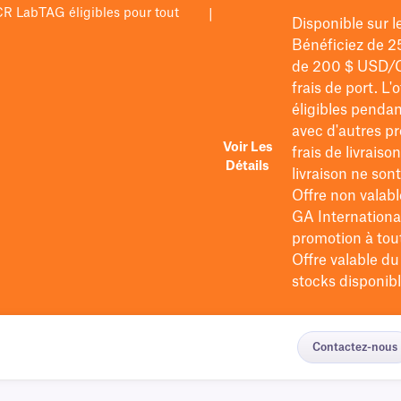
PCR LabTAG éligibles pour tout
|
Disponible sur 
Bénéficiez de 2
de 200 $
USD/
frais de port
. L'
éligibles pendan
avec d'autres pr
Voir Les
frais de livraiso
Détails
livraison ne so
Offre non valabl
GA International
promotion à tout 
Offre valable d
stocks disponibl
Contactez-nous