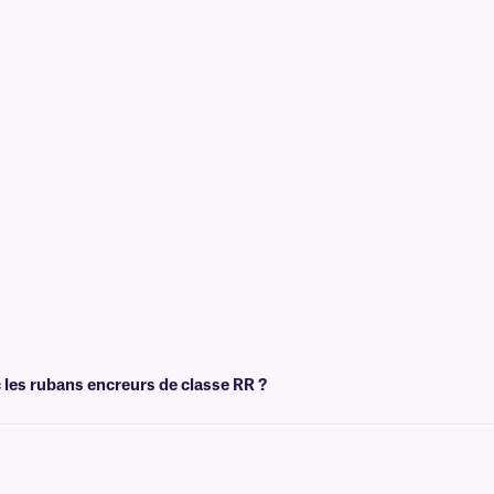
c les rubans encreurs de classe RR ?
nsfert thermique , y compris nos étiquettes
NitroTAG®
; toutefois, nous recomma
els que le xylène.