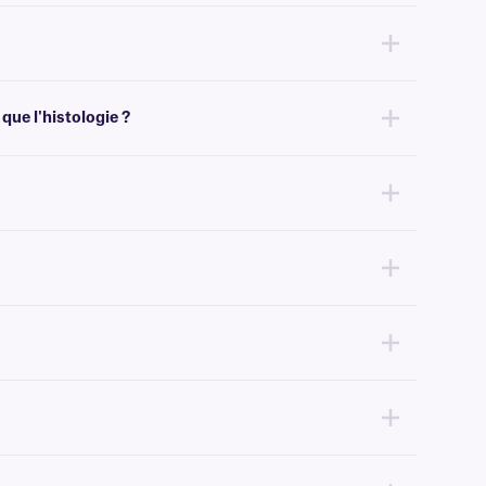
creurs à base de cire .
e résistance supérieure aux bavures.
que l'histologie ?
e chimique, telles que l'histologie, nous recommandons notre
rubans
sion la quantité de ruban encreur nécessaire à l'impression de nos
ssistance technique
.
rieur » désignent la face du ruban sur laquelle se trouve l'encre.