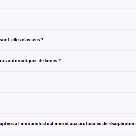
sse les colorants histologiques tels que l'hématoxyline ou l'éosine Y, offrant ains
résistantes aux produits chimiques de couleur, cliquez
ici
.
sont-elles classées ?
lène pendant 30 minutes maximum. Cependant, pour une exposition prolongée a
teurs automatiques de lames ?
 coloration. Pour plus d'informations, veuillez consulter notre
équipe d'assist
istant aux produits chimiques, qui n'est pas conçu pour être retiré facilement. 
s étiquettes transparentes résistantes au xylène et aux produits chimiques des
daptées à l'immunohistochimie et aux protocoles de récupération