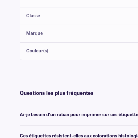
Classe
Marque
Couleur(s)
Questions les plus fréquentes
Ai-je besoin d'un ruban pour imprimer sur ces étiquette
Oui, les étiquettes StainTUFF sont transfert thermique et nécessiten
xylène et aux solvants, de largeur identique ou supérieure.
Ces étiquettes résistent-elles aux colorations histolog