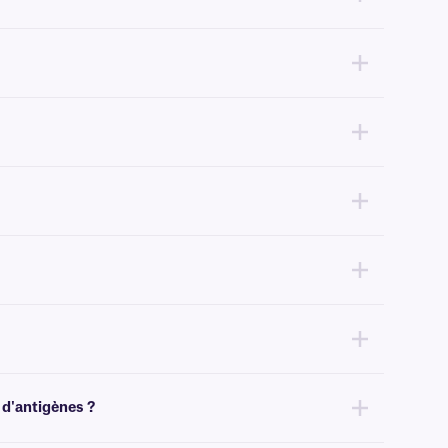
i notre meilleure résistance aux colorants histologiques.
u xylène, nous recommandons nos étiquettes
XyliFIL™
et
XyliSTUCK
ance technique
.
Pour des solutions amovibles, cliquez
ici
.
tinées aux lames de microscope, nous recommandons nos étiquettes
 d'antigènes ?