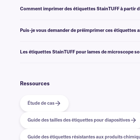
Non, StainTUFF n'est pas proposé avec un laminage. Pour les étiqu
étiquettes
de classe AFT
.
Comment imprimer des étiquettes StainTUFF à partir d
Les logiciels
de création de codes-barres ou d'étiquettes permettent 
l'impression.
Puis-je vous demander de préimprimer ces étiquettes av
Oui, nous pouvons fournir nos étiquettes résistantes aux produits c
données. En savoir plus sur nos options
d'impression personnalisé
Les étiquettes StainTUFF pour lames de microscope son
Oui, nous proposons des étiquettes entièrement compatibles avec les 
contacter notre équipe d'assistance ou consulter notre
page Hologi
Ressources
Étude de cas
Guide des tailles des étiquettes pour diapositives
Guide des étiquettes résistantes aux produits chimiq