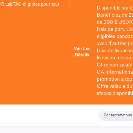
PCR LabTAG éligibles pour tout
|
Disponible sur 
Bénéficiez de 2
de 200 $
USD/
frais de port
. L'
éligibles pendan
avec d'autres pr
Voir Les
frais de livraiso
Détails
livraison ne so
Offre non valabl
GA International
promotion à tout 
Offre valable d
stocks disponibl
Contactez-nous