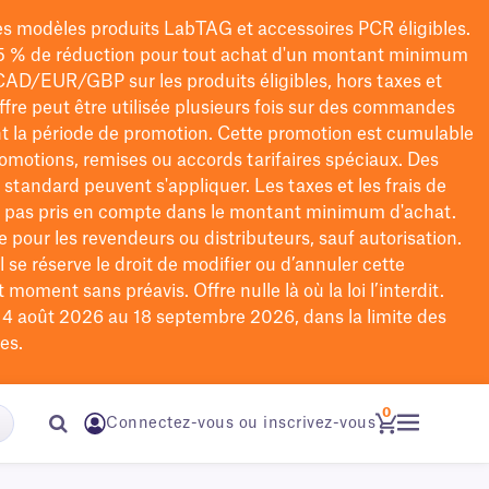
les modèles
produits LabTAG
et accessoires PCR éligibles.
5 % de réduction pour tout achat d'un montant minimum
CAD/EUR/GBP
sur les produits éligibles
, hors taxes et
offre peut être utilisée plusieurs fois sur des commandes
t la période de promotion.
Cette promotion est cumulable
omotions, remises ou accords tarifaires spéciaux.
Des
n standard peuvent s'appliquer. Les taxes et les frais de
nt pas pris en compte dans le montant minimum d'achat.
e pour les revendeurs ou distributeurs, sauf autorisation.
 se réserve le droit de
modifier
ou d’annuler cette
moment sans préavis. Offre nulle là où la loi l’interdit.
u 4 août 2026 au 18 septembre 2026, dans la limite des
es.
0
Connectez-vous ou inscrivez-vous