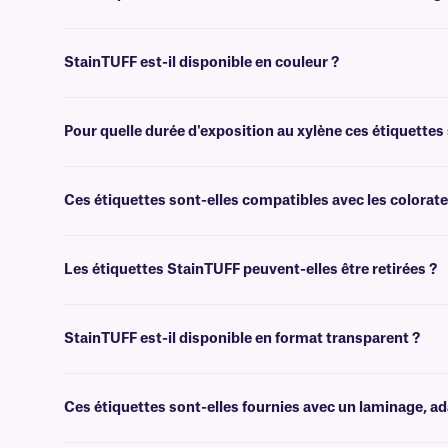
Oui, les étiquettes StainTUFF ont une finition très brillante qui repou
StainTUFF est-il disponible en couleur ?
Non, StainTUFF n'est pas disponible en couleur. Pour les étiquettes 
Pour quelle durée d'exposition au xylène ces étiquettes 
StainTUFF a été testé et peut résister à une immersion dans le xy
™.
Ces étiquettes sont-elles compatibles avec les colora
Oui, nos étiquettes StainTUFF sont compatibles avec les automates de
Les étiquettes StainTUFF peuvent-elles être retirées ?
Non, les étiquettes StainTUFF sont dotées d'un adhésif permanent rés
StainTUFF est-il disponible en format transparent ?
Non, StainTUFF n'est pas disponible en format transparent. Pour le
XyliTRANS
.
Ces étiquettes sont-elles fournies avec un laminage, a