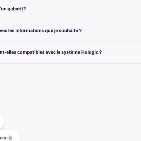
ettes laminées pour lames de microscope, qui résistent aux températures élev
'un gabarit?
de créer des modèles adaptés à la taille de vos étiquettes. Vous pouvez ensuite 
ec les informations que je souhaite ?
himiques préimprimées avec des graphiques et des logos en couleur, ainsi que des
es
.
t-elles compatibles avec le système Hologic ?
systèmes Hologic et sommes le fournisseur privilégié d'étiquettes pour les lame
c
.
ues