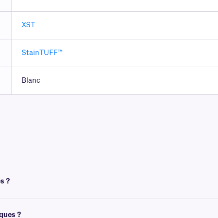
XST
StainTUFF™
Blanc
s ?
t un ruban pour l'impression. Pour obtenir un résultat optimal, ces étiquettes d
iques ?