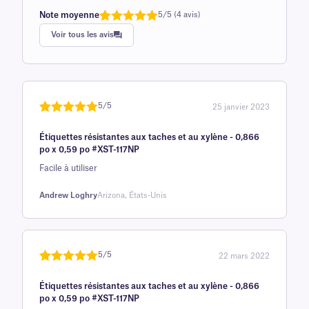
Note moyenne
5/5 (4 avis)
Note
1
de 5,0
Voir tous les avis
sur 5
basée sur
avis client
5/5
25 janvier 2023
Noté
une
5
sur
Étiquettes résistantes aux taches et au xylène - 0,866
5 sur la
po x 0,59 po #XST-117NP
base d'
Facile à utiliser
évaluation
client
Andrew Loghry
Arizona, États-Unis
5/5
22 mars 2022
Noté
une
5
sur
Étiquettes résistantes aux taches et au xylène - 0,866
5 sur la
po x 0,59 po #XST-117NP
base d'