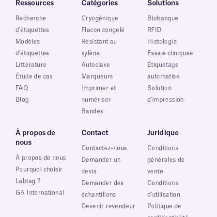
Ressources
Catégories
Solutions
Recherche
Cryogénique
Biobanque
d'étiquettes
Flacon congelé
RFID
Modèles
Résistant au
Histologie
d'étiquettes
xylène
Essais cliniques
Littérature
Autoclave
Étiquetage
Étude de cas
Marqueurs
automatisé
FAQ
Imprimer et
Solution
Blog
numériser
d'impression
Bandes
À propos de
Contact
Juridique
nous
Contactez-nous
Conditions
À propos de nous
Demander un
générales de
Pourquoi choisir
devis
vente
Labtag ?
Demander des
Conditions
GA International
échantillons
d'utilisation
Devenir revendeur
Politique de