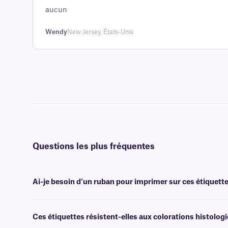
évaluation
aucun
client
Wendy
New Jersey, États-Unis
Questions les plus fréquentes
Ai-je besoin d'un ruban pour imprimer sur ces étiquette
Oui, les étiquettes ChemicoTAG sont transfert thermique et nécessite
xylène et aux solvants, de largeur identique ou supérieure.
Ces étiquettes résistent-elles aux colorations histolog