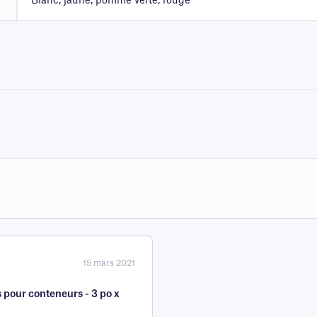
Blanc, jaune, pomme verte, rouge
15 mars 2021
 pour conteneurs - 3 po x