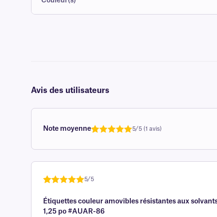
Couleur(s)
Avis des utilisateurs
Note moyenne
5/5 (1 avis)
Note
1
de 5,0
sur 5
basée sur
avis client
5/5
Noté
une
5
sur
Étiquettes couleur amovibles résistantes aux solvants
5 sur la
1,25 po #AUAR-86
base d'