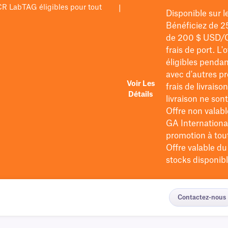
PCR LabTAG éligibles pour tout
|
Disponible sur 
Bénéficiez de 2
de 200 $
USD/
frais de port
. L'
éligibles pendan
avec d'autres pr
Voir Les
frais de livraiso
Détails
livraison ne so
Offre non valabl
GA International
promotion à tout 
Offre valable d
stocks disponibl
Contactez-nous