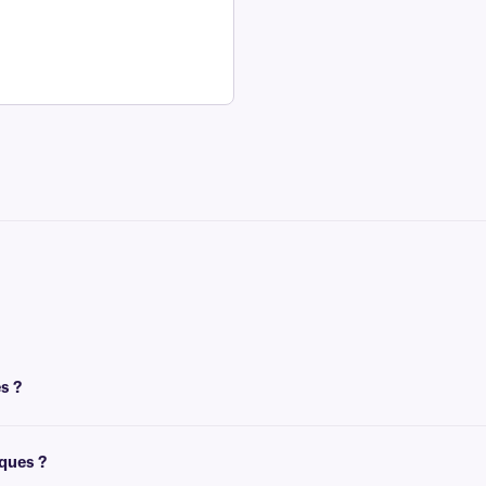
s ?
nt un ruban pour l'impression. Pour obtenir un résultat optimal, ces étiquettes
iques ?