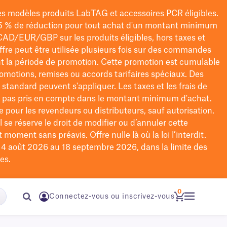
les modèles
produits LabTAG
et accessoires PCR éligibles.
5 % de réduction pour tout achat d'un montant minimum
CAD/EUR/GBP
sur les produits éligibles
, hors taxes et
offre peut être utilisée plusieurs fois sur des commandes
t la période de promotion.
Cette promotion est cumulable
omotions, remises ou accords tarifaires spéciaux.
Des
n standard peuvent s'appliquer. Les taxes et les frais de
nt pas pris en compte dans le montant minimum d'achat.
e pour les revendeurs ou distributeurs, sauf autorisation.
 se réserve le droit de
modifier
ou d’annuler cette
moment sans préavis. Offre nulle là où la loi l’interdit.
u 4 août 2026 au 18 septembre 2026, dans la limite des
es.
0
Connectez-vous ou inscrivez-vous