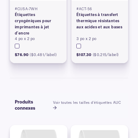
#CIJSA-7WH
#ACT-56
Étiquettes
Étiquettes à transfert
cryogéniques pour
thermique résistantes
imprimantes à jet
aux acides et aux bases
d'encre
4 po x 2 po
3 po x 2 po
$76.90
($0.481/label)
$107.30
($0.215/label)
Produits
Voir toutes les tailles d'étiquettes AUC
connexes