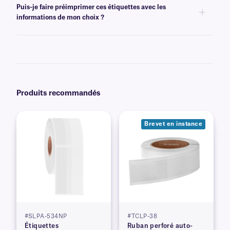
vierges auto-laminantes, nous recommandons
Print-N-Shield™.
Puis-je faire préimprimer ces étiquettes avec les
informations de mon choix ?
Oui, nous pouvons fournir nos étiquettes CalTAG préimprimées avec des
graphiques et des logos en couleur, ainsi que du texte unique, afin de
répondre exactement à vos spécifications. Découvrez nos options
d'impression personnalisées
.
Produits recommandés
Brevet en instance
#SLPA-534NP
#TCLP-38
Étiquettes
Ruban perforé auto-