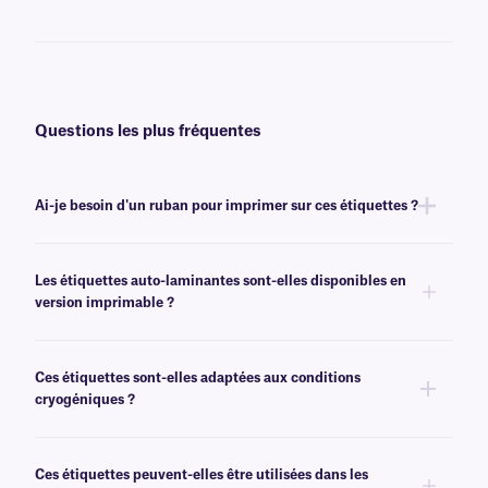
Questions les plus fréquentes
Ai-je besoin d'un ruban pour imprimer sur ces étiquettes ?
Non, les étiquettes auto-laminantes CalTAG™ sont inscriptibles.
Les étiquettes auto-laminantes sont-elles disponibles en
version imprimable ?
Oui, nous proposons également des étiquettes auto-laminantes en
version imprimable, sous notre marque
Print-N-Shield
™.
Ces étiquettes sont-elles adaptées aux conditions
cryogéniques ?
Non, les étiquettes CalTAG résistent aux températures de congélation
(-80 °C), mais ne sont pas recommandées pour les environnements
Ces étiquettes peuvent-elles être utilisées dans les
cryogéniques. Pour transfert thermique destinées à un usage