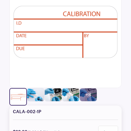
+8
CALA-002-1P