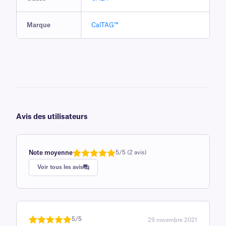
Marque
CalTAG™
Avis des utilisateurs
Note moyenne
5/5 (2 avis)
Note
1
de 5,0
Voir tous les avis
sur 5
basée sur
avis client
5/5
29 novembre 2021