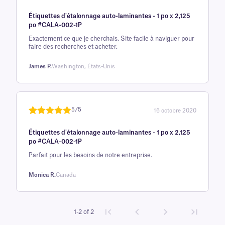
Noté
une
5
sur
Étiquettes d'étalonnage auto-laminantes - 1 po x 2,125
5 sur la
po #CALA-002-1P
base d'
Exactement ce que je cherchais. Site facile à naviguer pour
évaluation
faire des recherches et acheter.
client
James P.
Washington, États-Unis
5/5
16 octobre 2020
Noté
une
5
sur
Étiquettes d'étalonnage auto-laminantes - 1 po x 2,125
5 sur la
po #CALA-002-1P
base d'
Parfait pour les besoins de notre entreprise.
évaluation
client
Monica R.
Canada
1-2 of 2