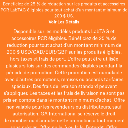
Bénéficiez de 25 % de réduction sur les produits et accessoires
PCR LabTAG éligibles pour tout achat d'un montant minimum de
200 $ US.
Voir Les Détails
Disponible sur les modèles
produits LabTAG
et
accessoires PCR éligibles. Bénéficiez de 25 % de
réduction pour tout achat d'un montant minimum de
200 $
USD/CAD/EUR/GBP
sur les produits éligibles
,
hors taxes et frais de port
. L'offre peut être utilisée
plusieurs fois sur des commandes éligibles pendant la
période de promotion.
Cette promotion est cumulable
avec d'autres promotions, remises ou accords tarifaires
spéciaux.
Des frais de livraison standard peuvent
s'appliquer. Les taxes et les frais de livraison ne sont pas
pris en compte dans le montant minimum d'achat. Offre
non valable pour les revendeurs ou distributeurs, sauf
autorisation. GA International se réserve le droit
de
modifier
ou d’annuler cette promotion à tout moment
sans préavis. Offre nulle là où la loi l’interdit. Offre