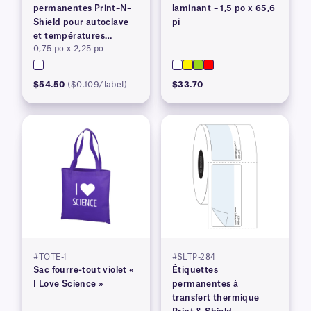
permanentes Print–N–
laminant – 1,5 po x 65,6
Shield pour autoclave
pi
et températures
0,75 po x 2,25 po
élevées
$54.50
($0.109/label)
$33.70
#TOTE-1
#SLTP-284
Sac fourre-tout violet «
Étiquettes
I Love Science »
permanentes à
transfert thermique