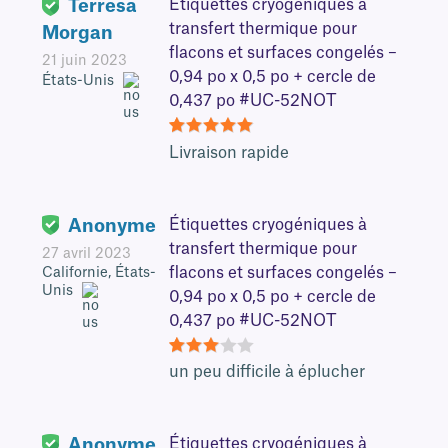
Terresa
Étiquettes cryogéniques à
transfert thermique pour
Morgan
flacons et surfaces congelés –
21 juin 2023
0,94 po x 0,5 po + cercle de
États-Unis
0,437 po #UC-52NOT
5
Livraison rapide
Anonyme
Étiquettes cryogéniques à
transfert thermique pour
27 avril 2023
flacons et surfaces congelés –
Californie, États-
Unis
0,94 po x 0,5 po + cercle de
0,437 po #UC-52NOT
3
un peu difficile à éplucher
Anonyme
Étiquettes cryogéniques à