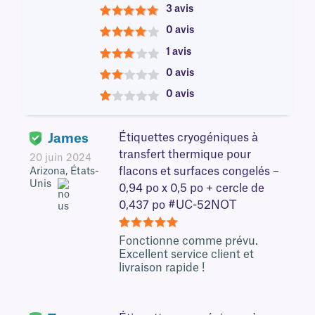
3 avis
5
0 avis
4
1 avis
3
0 avis
2
0 avis
1
James
Étiquettes cryogéniques à
transfert thermique pour
20 juin 2024
flacons et surfaces congelés –
Arizona, États-
Unis
0,94 po x 0,5 po + cercle de
0,437 po #UC-52NOT
5
Fonctionne comme prévu.
Excellent service client et
livraison rapide !