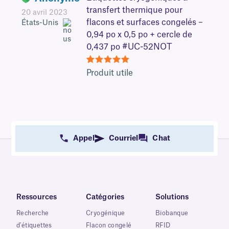
transfert thermique pour
20 avril 2023
flacons et surfaces congelés –
États-Unis
0,94 po x 0,5 po + cercle de
0,437 po #UC-52NOT
5
Produit utile
Appel
Courriel
Chat
Ressources
Catégories
Solutions
Recherche
Cryogénique
Biobanque
d'étiquettes
Flacon congelé
RFID