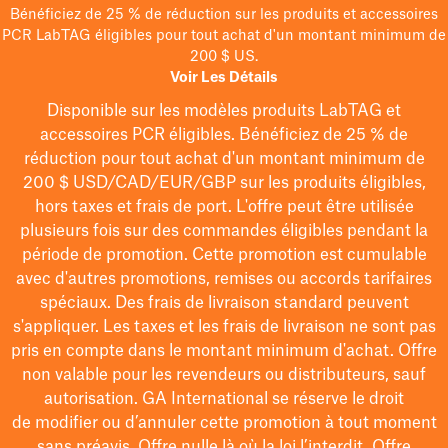
Bénéficiez de 25 % de réduction sur les produits et accessoires
PCR LabTAG éligibles pour tout achat d'un montant minimum de
200 $ US.
Voir Les Détails
Disponible sur les modèles
produits LabTAG
et
accessoires PCR éligibles. Bénéficiez de 25 % de
réduction pour tout achat d'un montant minimum de
200 $
USD/CAD/EUR/GBP
sur les produits éligibles
,
hors taxes et frais de port
. L'offre peut être utilisée
plusieurs fois sur des commandes éligibles pendant la
période de promotion.
Cette promotion est cumulable
avec d'autres promotions, remises ou accords tarifaires
spéciaux.
Des frais de livraison standard peuvent
s'appliquer. Les taxes et les frais de livraison ne sont pas
pris en compte dans le montant minimum d'achat. Offre
non valable pour les revendeurs ou distributeurs, sauf
autorisation. GA International se réserve le droit
de
modifier
ou d’annuler cette promotion à tout moment
sans préavis. Offre nulle là où la loi l’interdit. Offre