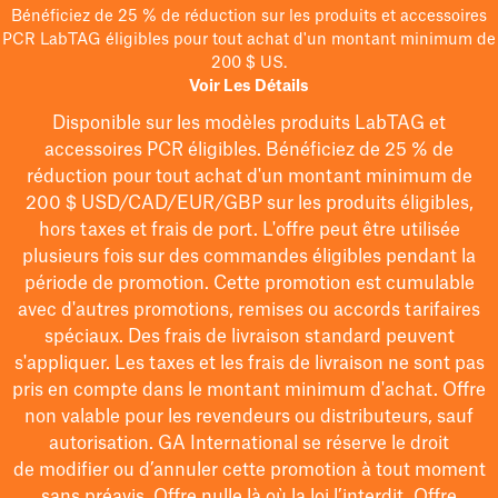
Bénéficiez de 25 % de réduction sur les produits et accessoires
PCR LabTAG éligibles pour tout achat d'un montant minimum de
200 $ US.
Voir Les Détails
Disponible sur les modèles
produits LabTAG
et
accessoires PCR éligibles. Bénéficiez de 25 % de
réduction pour tout achat d'un montant minimum de
200 $
USD/CAD/EUR/GBP
sur les produits éligibles
,
hors taxes et frais de port
. L'offre peut être utilisée
plusieurs fois sur des commandes éligibles pendant la
période de promotion.
Cette promotion est cumulable
avec d'autres promotions, remises ou accords tarifaires
spéciaux.
Des frais de livraison standard peuvent
s'appliquer. Les taxes et les frais de livraison ne sont pas
pris en compte dans le montant minimum d'achat. Offre
non valable pour les revendeurs ou distributeurs, sauf
autorisation. GA International se réserve le droit
de
modifier
ou d’annuler cette promotion à tout moment
sans préavis. Offre nulle là où la loi l’interdit. Offre