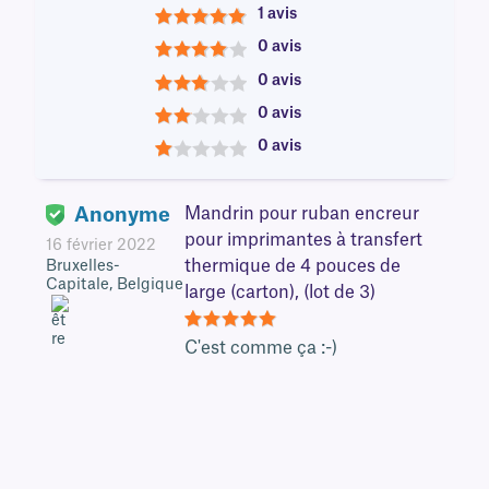
1 avis
5
0 avis
4
0 avis
3
0 avis
2
0 avis
1
Anonyme
Mandrin pour ruban encreur
pour imprimantes à transfert
16 février 2022
thermique de 4 pouces de
Bruxelles-
Capitale, Belgique
large (carton), (lot de 3)
5
C'est comme ça :-)