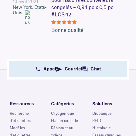
pour flacons et conteneurs
13 avril 2021
congelés – 0,94 po x 0,5 po
New York, États-
Unis
#LCS-12
5
Bonne qualité
Appel
Courriel
Chat
Ressources
Catégories
Solutions
Recherche
Cryogénique
Biobanque
d'étiquettes
Flacon congelé
RFID
Modèles
Résistant au
Histologie
d'étiquettes
xylène
Essais cliniques