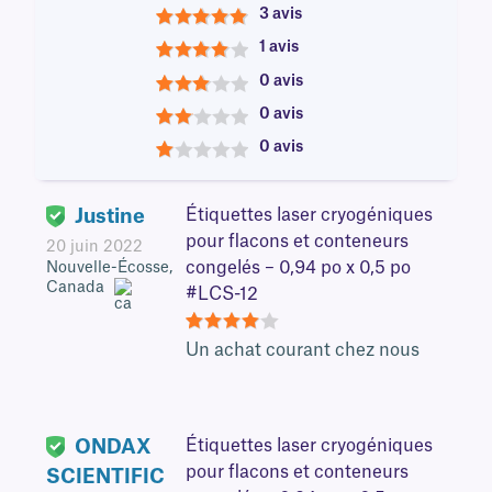
3 avis
5
1 avis
4
0 avis
3
0 avis
2
0 avis
1
Justine
Étiquettes laser cryogéniques
pour flacons et conteneurs
20 juin 2022
congelés – 0,94 po x 0,5 po
Nouvelle-Écosse,
Canada
#LCS-12
4
Un achat courant chez nous
ONDAX
Étiquettes laser cryogéniques
pour flacons et conteneurs
SCIENTIFIC