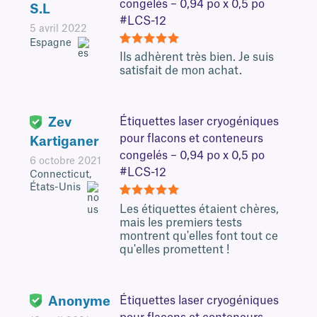
congelés – 0,94 po x 0,5 po
S.L
#LCS-12
5 avril 2022
Espagne
5
Ils adhèrent très bien. Je suis
satisfait de mon achat.
Zev
Étiquettes laser cryogéniques
pour flacons et conteneurs
Kartiganer
congelés – 0,94 po x 0,5 po
6 octobre 2021
#LCS-12
Connecticut,
États-Unis
5
Les étiquettes étaient chères,
mais les premiers tests
montrent qu'elles font tout ce
qu'elles promettent !
Anonyme
Étiquettes laser cryogéniques