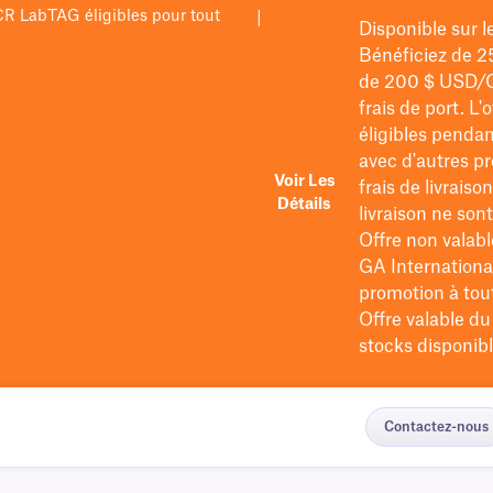
PCR LabTAG éligibles pour tout
|
Disponible sur 
Bénéficiez de 2
de 200 $
USD/
frais de port
. L'
éligibles pendan
avec d'autres pr
Voir Les
frais de livraiso
Détails
livraison ne so
Offre non valabl
GA International
promotion à tout 
Offre valable d
stocks disponibl
Contactez-nous