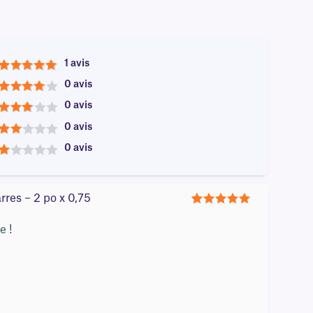
1 avis
5
0 avis
4
0 avis
3
0 avis
2
0 avis
1
res – 2 po x 0,75
5
e !