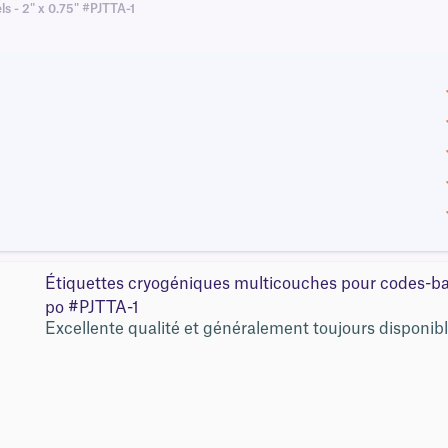
ls - 2" x 0.75" #PJTTA-1
Étiquettes cryogéniques multicouches pour codes-bar
po #PJTTA-1
Excellente qualité et généralement toujours disponibl