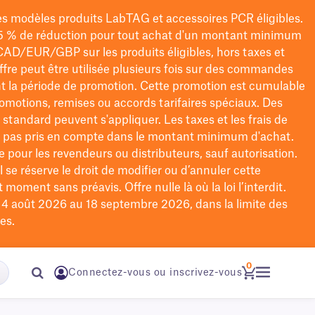
les modèles
produits LabTAG
et accessoires PCR éligibles.
5 % de réduction pour tout achat d'un montant minimum
CAD/EUR/GBP
sur les produits éligibles
, hors taxes et
offre peut être utilisée plusieurs fois sur des commandes
t la période de promotion.
Cette promotion est cumulable
omotions, remises ou accords tarifaires spéciaux.
Des
n standard peuvent s'appliquer. Les taxes et les frais de
nt pas pris en compte dans le montant minimum d'achat.
e pour les revendeurs ou distributeurs, sauf autorisation.
 se réserve le droit de
modifier
ou d’annuler cette
moment sans préavis. Offre nulle là où la loi l’interdit.
u 4 août 2026 au 18 septembre 2026, dans la limite des
es.
0
Connectez-vous ou inscrivez-vous