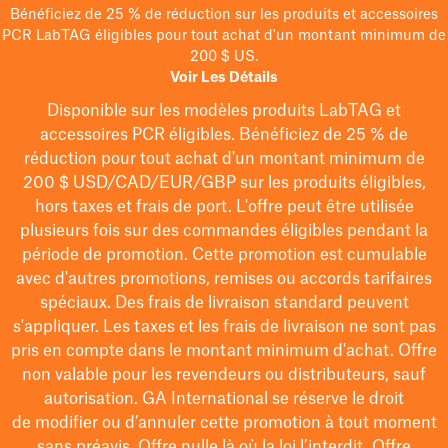
Bénéficiez de 25 % de réduction sur les produits et accessoires
PCR LabTAG éligibles pour tout achat d'un montant minimum de
200 $ US.
Voir Les Détails
Disponible sur les modèles
produits LabTAG
et
accessoires PCR éligibles. Bénéficiez de 25 % de
réduction pour tout achat d'un montant minimum de
200 $
USD/CAD/EUR/GBP
sur les produits éligibles
,
hors taxes et frais de port
. L'offre peut être utilisée
plusieurs fois sur des commandes éligibles pendant la
période de promotion.
Cette promotion est cumulable
avec d'autres promotions, remises ou accords tarifaires
spéciaux.
Des frais de livraison standard peuvent
s'appliquer. Les taxes et les frais de livraison ne sont pas
pris en compte dans le montant minimum d'achat. Offre
non valable pour les revendeurs ou distributeurs, sauf
autorisation. GA International se réserve le droit
de
modifier
ou d’annuler cette promotion à tout moment
sans préavis. Offre nulle là où la loi l’interdit. Offre