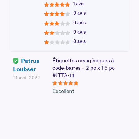
1 avis
5
0 avis
4
0 avis
3
0 avis
2
0 avis
1
Petrus
Étiquettes cryogéniques à
code-barres – 2 po x 1,5 po
Loubser
#JTTA-14
14 avril 2022
5
Excellent