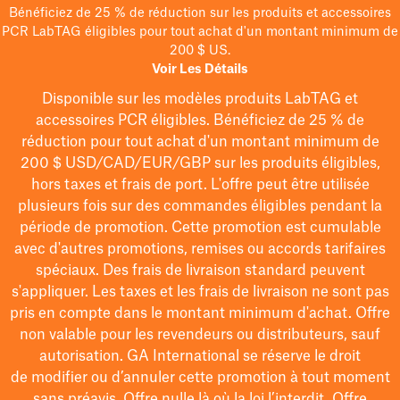
Bénéficiez de 25 % de réduction sur les produits et accessoires
PCR LabTAG éligibles pour tout achat d'un montant minimum de
200 $ US.
Voir Les Détails
Disponible sur les modèles
produits LabTAG
et
accessoires PCR éligibles. Bénéficiez de 25 % de
réduction pour tout achat d'un montant minimum de
200 $
USD/CAD/EUR/GBP
sur les produits éligibles
,
hors taxes et frais de port
. L'offre peut être utilisée
plusieurs fois sur des commandes éligibles pendant la
période de promotion.
Cette promotion est cumulable
avec d'autres promotions, remises ou accords tarifaires
spéciaux.
Des frais de livraison standard peuvent
s'appliquer. Les taxes et les frais de livraison ne sont pas
pris en compte dans le montant minimum d'achat. Offre
non valable pour les revendeurs ou distributeurs, sauf
autorisation. GA International se réserve le droit
de
modifier
ou d’annuler cette promotion à tout moment
sans préavis. Offre nulle là où la loi l’interdit. Offre