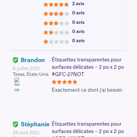
2 avis
5
0 avis
4
0 avis
3
0 avis
2
0 avis
1
Brandon
Étiquettes transparentes pour
surfaces délicates – 2 po x 2 po
6 juillet 2021
#GFC-27NOT
Texas, États-Unis
5
Exactement ce dont j'ai besoin
Stéphanie
Étiquettes transparentes pour
surfaces délicates – 2 po x 2 po
29 avril 2021