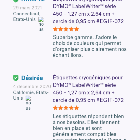
DYMO® LabelWriter™ série
29 mars 2021
450 – 1,27 cm x 2,64 cm +
Connecticut,
États-Unis
cercle de 0,95 cm #EG1F-072
5
Superbe gamme. J'adore le
choix de couleurs qui permet
d'organiser plus clairement nos
échantillons.
Désirée
Étiquettes cryogéniques pour
DYMO® LabelWriter™ série
4 décembre 2020
450 – 1,27 cm x 2,64 cm +
Californie, États-
Unis
cercle de 0,95 cm #EG1F-072
5
Les étiquettes répondent bien
à nos besoins. Elles tiennent
bien en place et sont
généralement compatibles