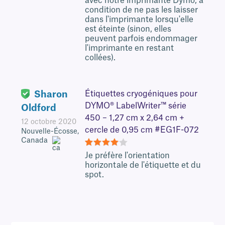
avec notre imprimante Dymo, à
condition de ne pas les laisser
dans l'imprimante lorsqu'elle
est éteinte (sinon, elles
peuvent parfois endommager
l'imprimante en restant
collées).
Sharon
Étiquettes cryogéniques pour
DYMO® LabelWriter™ série
Oldford
450 – 1,27 cm x 2,64 cm +
12 octobre 2020
cercle de 0,95 cm #EG1F-072
Nouvelle-Écosse,
Canada
4
Je préfère l'orientation
horizontale de l'étiquette et du
spot.