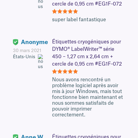
cercle de 0,95 cm #EG1F-072
5
super label fantastique
Anonyme
Étiquettes cryogéniques pour
DYMO® LabelWriter™ série
30 mars 2021
450 – 1,27 cm x 2,64 cm +
États-Unis
cercle de 0,95 cm #EG1F-072
5
Nous avons rencontré un
problème logiciel après avoir
mis à jour Windows, mais tout
fonctionne bien maintenant et
nous sommes satisfaits de
pouvoir imprimer
correctement.
Anne W.
Étiquettes cryogéniques pour