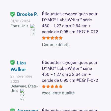
Brooke P.
Étiquettes cryogéniques pour
DYMO® LabelWriter™ série
01/01/2024
450 – 1,27 cm x 2,64 cm +
États-Unis
cercle de 0,95 cm #EG1F-072
5
Comme décrit.
Liza
Étiquettes cryogéniques pour
DYMO® LabelWriter™ série
Walker
450 – 1,27 cm x 2,64 cm +
27 novembre
cercle de 0,95 cm #EG1F-072
2023
Delaware, États-
Unis
5
excellente qualité
Étiquettes cryogéniques pour