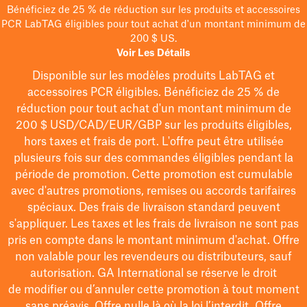
Bénéficiez de 25 % de réduction sur les produits et accessoires
PCR LabTAG éligibles pour tout achat d'un montant minimum de
200 $ US.
Voir Les Détails
Disponible sur les modèles
produits LabTAG
et
accessoires PCR éligibles. Bénéficiez de 25 % de
réduction pour tout achat d'un montant minimum de
200 $
USD/CAD/EUR/GBP
sur les produits éligibles
,
hors taxes et frais de port
. L'offre peut être utilisée
plusieurs fois sur des commandes éligibles pendant la
période de promotion.
Cette promotion est cumulable
avec d'autres promotions, remises ou accords tarifaires
spéciaux.
Des frais de livraison standard peuvent
s'appliquer. Les taxes et les frais de livraison ne sont pas
pris en compte dans le montant minimum d'achat. Offre
non valable pour les revendeurs ou distributeurs, sauf
autorisation. GA International se réserve le droit
de
modifier
ou d’annuler cette promotion à tout moment
sans préavis. Offre nulle là où la loi l’interdit. Offre