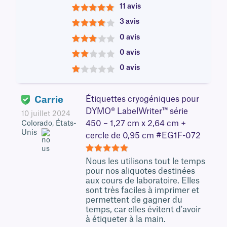
11 avis
5
3 avis
4
0 avis
3
0 avis
2
0 avis
1
Carrie
Étiquettes cryogéniques pour
DYMO® LabelWriter™ série
10 juillet 2024
450 – 1,27 cm x 2,64 cm +
Colorado, États-
Unis
cercle de 0,95 cm #EG1F-072
5
Nous les utilisons tout le temps
pour nos aliquotes destinées
aux cours de laboratoire. Elles
sont très faciles à imprimer et
permettent de gagner du
temps, car elles évitent d'avoir
à étiqueter à la main.