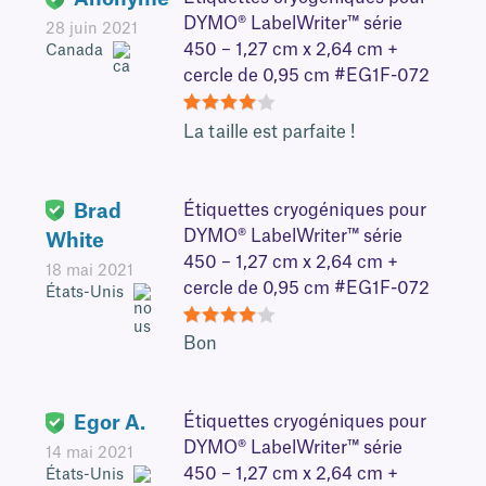
DYMO® LabelWriter™ série
28 juin 2021
450 – 1,27 cm x 2,64 cm +
Canada
cercle de 0,95 cm #EG1F-072
4
La taille est parfaite !
Brad
Étiquettes cryogéniques pour
DYMO® LabelWriter™ série
White
450 – 1,27 cm x 2,64 cm +
18 mai 2021
cercle de 0,95 cm #EG1F-072
États-Unis
4
Bon
Egor A.
Étiquettes cryogéniques pour
DYMO® LabelWriter™ série
14 mai 2021
450 – 1,27 cm x 2,64 cm +
États-Unis