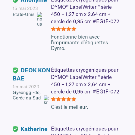
Anonyme
DYMO® LabelWriter™ série
15 mai 2023
450 – 1,27 cm x 2,64 cm +
États-Unis
cercle de 0,95 cm #EG1F-072
5
Fonctionne bien avec
l'imprimante d'étiquettes
Dymo.
DEOK KON
Étiquettes cryogéniques pour
DYMO® LabelWriter™ série
BAE
450 – 1,27 cm x 2,64 cm +
1er mai 2023
cercle de 0,95 cm #EG1F-072
Gyeonggi-do,
Corée du Sud
5
C'est le meilleur.
Katherine
Étiquettes cryogéniques pour