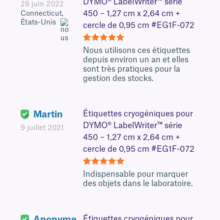
DYMO® LabelWriter™ série
28 juin 2022
450 – 1,27 cm x 2,64 cm +
Connecticut,
États-Unis
cercle de 0,95 cm #EG1F-072
5
Nous utilisons ces étiquettes
depuis environ un an et elles
sont très pratiques pour la
gestion des stocks.
Martin
Étiquettes cryogéniques pour
DYMO® LabelWriter™ série
9 juillet 2021
450 – 1,27 cm x 2,64 cm +
cercle de 0,95 cm #EG1F-072
5
Indispensable pour marquer
des objets dans le laboratoire.
Anonyme
Étiquettes cryogéniques pour