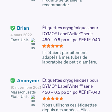
Produits de qualité, à
recommander.
Brian
Étiquettes cryogéniques pour
DYMO® LabelWriter™ série
4 mars 2022
450 – 0,5 po x 1 po #EF1F-040
États-Unis
5
Ils étaient parfaitement
adaptés à mes tubes de
laboratoire de petit diamètre.
Anonyme
Étiquettes cryogéniques pour
DYMO® LabelWriter™ série
10 novembre 2021
450 – 0,5 po x 1 po #EF1F-040
Massachusetts,
États-Unis
5
Nous utilisons ces étiquettes
depuis des années ! Elles