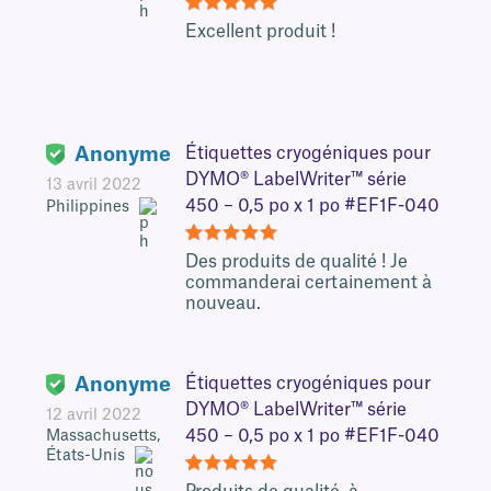
5
Excellent produit !
Anonyme
Étiquettes cryogéniques pour
DYMO® LabelWriter™ série
13 avril 2022
450 – 0,5 po x 1 po #EF1F-040
Philippines
5
Des produits de qualité ! Je
commanderai certainement à
nouveau.
Anonyme
Étiquettes cryogéniques pour
DYMO® LabelWriter™ série
12 avril 2022
450 – 0,5 po x 1 po #EF1F-040
Massachusetts,
États-Unis
5