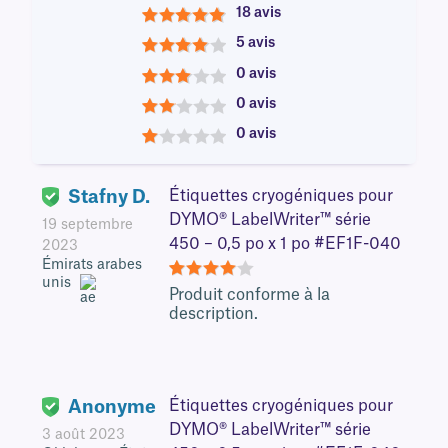
18 avis
5
5 avis
4
0 avis
3
0 avis
2
0 avis
1
Stafny D.
Étiquettes cryogéniques pour
DYMO® LabelWriter™ série
19 septembre
450 – 0,5 po x 1 po #EF1F-040
2023
Émirats arabes
unis
4
Produit conforme à la
description.
Anonyme
Étiquettes cryogéniques pour
DYMO® LabelWriter™ série
3 août 2023