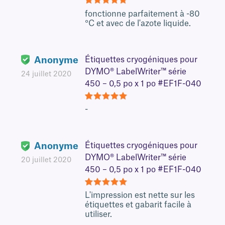
5
fonctionne parfaitement à -80
°C et avec de l'azote liquide.
Anonyme
Étiquettes cryogéniques pour
DYMO® LabelWriter™ série
24 juillet 2020
450 – 0,5 po x 1 po #EF1F-040
5
-
Anonyme
Étiquettes cryogéniques pour
DYMO® LabelWriter™ série
20 juillet 2020
450 – 0,5 po x 1 po #EF1F-040
5
L'impression est nette sur les
étiquettes et gabarit facile à
utiliser.