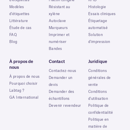
d'étiquettes
Flacon congelé
RFID
Modèles
Résistant au
Histologie
d'étiquettes
xylène
Essais cliniques
Littérature
Autoclave
Étiquetage
Étude de cas
Marqueurs
automatisé
FAQ
Imprimer et
Solution
Blog
numériser
d'impression
Bandes
À propos de
Contact
Juridique
nous
Contactez-nous
Conditions
À propos de nous
Demander un
générales de
Pourquoi choisir
devis
vente
Labtag ?
Demander des
Conditions
GA International
échantillons
d'utilisation
Devenir revendeur
Politique de
confidentialité
Politique en
matière de