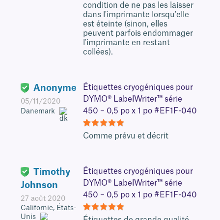
condition de ne pas les laisser
dans l'imprimante lorsqu'elle
est éteinte (sinon, elles
peuvent parfois endommager
l'imprimante en restant
collées).
Anonyme
Étiquettes cryogéniques pour
DYMO® LabelWriter™ série
05/11/2020
450 – 0,5 po x 1 po #EF1F-040
Danemark
5
Comme prévu et décrit
Timothy
Étiquettes cryogéniques pour
DYMO® LabelWriter™ série
Johnson
450 – 0,5 po x 1 po #EF1F-040
27 août 2020
Californie, États-
Unis
5