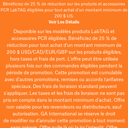
Bénéficiez de 25 % de réduction sur les produits et accessoires
PCR LabTAG éligibles pour tout achat d'un montant minimum de
200 $ US.
Voir Les Détails
Disponible sur les modèles
produits LabTAG
et
accessoires PCR éligibles. Bénéficiez de 25 % de
réduction pour tout achat d'un montant minimum de
200 $
USD/CAD/EUR/GBP
sur les produits éligibles
,
hors taxes et frais de port
. L'offre peut être utilisée
plusieurs fois sur des commandes éligibles pendant la
période de promotion.
Cette promotion est cumulable
avec d'autres promotions, remises ou accords tarifaires
spéciaux.
Des frais de livraison standard peuvent
s'appliquer. Les taxes et les frais de livraison ne sont pas
pris en compte dans le montant minimum d'achat. Offre
non valable pour les revendeurs ou distributeurs, sauf
autorisation. GA International se réserve le droit
de
modifier
ou d’annuler cette promotion à tout moment
sans préavis. Offre nulle là où la loi l’interdit. Offre