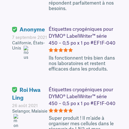
répondent parfaitement à nos
besoins.
Anonyme
Étiquettes cryogéniques pour
DYMO® LabelWriter™ série
7 septembre 2021
450 – 0,5 po x 1 po #EF1F-040
Californie, États-
Unis
5
Ils fonctionnent très bien dans
nos laboratoires et restent
efficaces dans les produits.
Roi Hwa
Étiquettes cryogéniques pour
DYMO® LabelWriter™ série
Ling
450 – 0,5 po x 1 po #EF1F-040
26 août 2021
Selangor, Malaisie
5
Super produit ! Il m'aide à
organiser mes cellules dans le