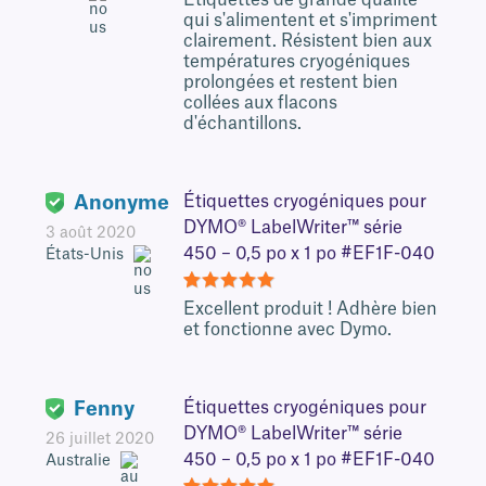
Étiquettes de grande qualité
qui s'alimentent et s'impriment
clairement. Résistent bien aux
températures cryogéniques
prolongées et restent bien
collées aux flacons
d'échantillons.
Anonyme
Étiquettes cryogéniques pour
DYMO® LabelWriter™ série
3 août 2020
450 – 0,5 po x 1 po #EF1F-040
États-Unis
5
Excellent produit ! Adhère bien
et fonctionne avec Dymo.
Fenny
Étiquettes cryogéniques pour
DYMO® LabelWriter™ série
26 juillet 2020
450 – 0,5 po x 1 po #EF1F-040
Australie