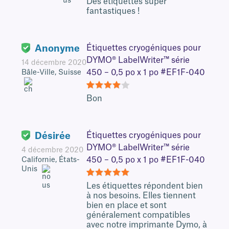
Des étiquettes super
fantastiques !
Anonyme
Étiquettes cryogéniques pour
DYMO® LabelWriter™ série
14 décembre 2020
450 – 0,5 po x 1 po #EF1F-040
Bâle-Ville, Suisse
4
Bon
Désirée
Étiquettes cryogéniques pour
DYMO® LabelWriter™ série
4 décembre 2020
450 – 0,5 po x 1 po #EF1F-040
Californie, États-
Unis
5
Les étiquettes répondent bien
à nos besoins. Elles tiennent
bien en place et sont
généralement compatibles
avec notre imprimante Dymo, à