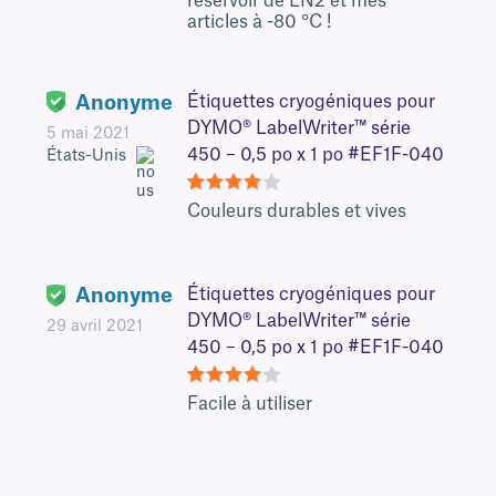
réservoir de LN2 et mes
articles à -80 °C !
Anonyme
Étiquettes cryogéniques pour
DYMO® LabelWriter™ série
5 mai 2021
450 – 0,5 po x 1 po #EF1F-040
États-Unis
4
Couleurs durables et vives
Anonyme
Étiquettes cryogéniques pour
DYMO® LabelWriter™ série
29 avril 2021
450 – 0,5 po x 1 po #EF1F-040
4
Facile à utiliser