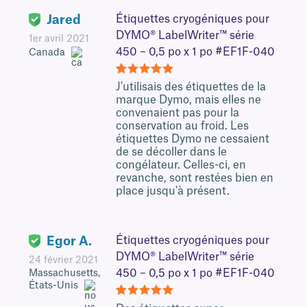
Jared
Étiquettes cryogéniques pour
DYMO® LabelWriter™ série
1er avril 2021
450 – 0,5 po x 1 po #EF1F-040
Canada
5
J'utilisais des étiquettes de la
marque Dymo, mais elles ne
convenaient pas pour la
conservation au froid. Les
étiquettes Dymo ne cessaient
de se décoller dans le
congélateur. Celles-ci, en
revanche, sont restées bien en
place jusqu'à présent.
Egor A.
Étiquettes cryogéniques pour
DYMO® LabelWriter™ série
24 février 2021
450 – 0,5 po x 1 po #EF1F-040
Massachusetts,
États-Unis
5