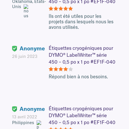
450 – 0,5 po x 1 po #EF1F-040
Oklahoma, États-
Unis
5
Ils ont été utiles pour les
projets dans lesquels nous les
avons utilisés.
Anonyme
Étiquettes cryogéniques pour
DYMO® LabelWriter™ série
26 juin 2023
450 – 0,5 po x 1 po #EF1F-040
4
Répond bien à nos besoins.
Anonyme
Étiquettes cryogéniques pour
DYMO® LabelWriter™ série
13 avril 2022
450 – 0,5 po x 1 po #EF1F-040
Philippines