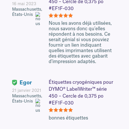
450 – Cercle de 0,375 po
16 mai 2023
#EF1F-030
Massachusetts,
États-Unis
5
Nous les avons déjà utilisées,
nous savons donc qu'elles
répondent à nos besoins. Ce
serait génial si vous pouviez
fournir un lien indiquant
quelles imprimantes utilisent
des étiquettes avec gabarit
d'impression adaptés.
Egor
Étiquettes cryogéniques pour
DYMO® LabelWriter™ série
21 janvier 2021
450 – Cercle de 0,375 po
Massachusetts,
États-Unis
#EF1F-030
5
bonnes étiquettes