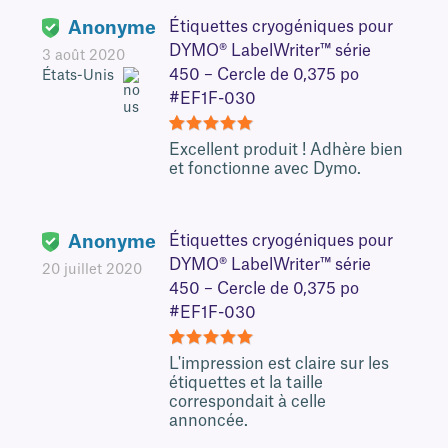
Anonyme
Étiquettes cryogéniques pour
DYMO® LabelWriter™ série
3 août 2020
450 – Cercle de 0,375 po
États-Unis
#EF1F-030
5
Excellent produit ! Adhère bien
et fonctionne avec Dymo.
Anonyme
Étiquettes cryogéniques pour
DYMO® LabelWriter™ série
20 juillet 2020
450 – Cercle de 0,375 po
#EF1F-030
5
L'impression est claire sur les
étiquettes et la taille
correspondait à celle
annoncée.