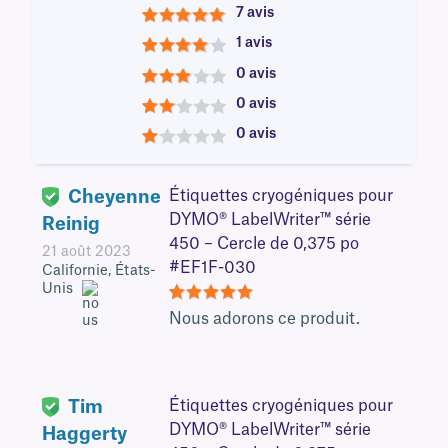
7 avis
5
1 avis
4
0 avis
3
0 avis
2
0 avis
1
Cheyenne
Étiquettes cryogéniques pour
DYMO® LabelWriter™ série
Reinig
450 – Cercle de 0,375 po
21 août 2023
#EF1F-030
Californie, États-
Unis
5
Nous adorons ce produit.
Tim
Étiquettes cryogéniques pour
DYMO® LabelWriter™ série
Haggerty