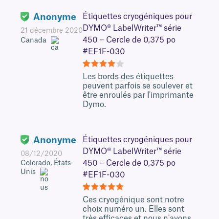
Anonyme
Étiquettes cryogéniques pour
DYMO® LabelWriter™ série
21 décembre 2020
450 – Cercle de 0,375 po
Canada
#EF1F-030
4
Les bords des étiquettes
peuvent parfois se soulever et
être enroulés par l'imprimante
Dymo.
Anonyme
Étiquettes cryogéniques pour
DYMO® LabelWriter™ série
08/12/2020
450 – Cercle de 0,375 po
Colorado, États-
Unis
#EF1F-030
5
Ces cryogénique sont notre
choix numéro un. Elles sont
très efficaces et nous n'avons