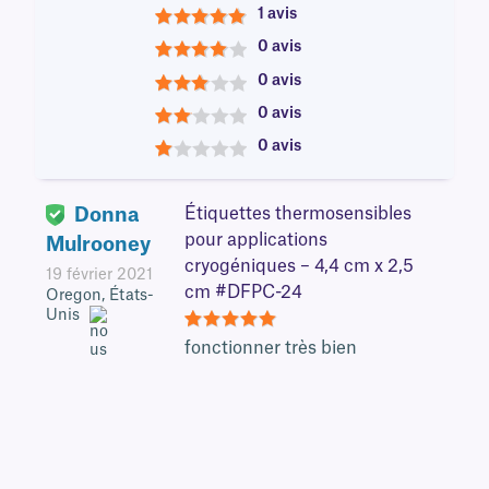
1 avis
5
0 avis
4
0 avis
3
0 avis
2
0 avis
1
Donna
Étiquettes thermosensibles
pour applications
Mulrooney
cryogéniques – 4,4 cm x 2,5
19 février 2021
cm #DFPC-24
Oregon, États-
Unis
5
fonctionner très bien