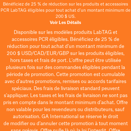
Bénéficiez de 25 % de réduction sur les produits et accessoires
PCR LabTAG éligibles pour tout achat d'un montant minimum de
200 $ US.
Voir Les Détails
Disponible sur les modèles
produits LabTAG
et
accessoires PCR éligibles. Bénéficiez de 25 % de
réduction pour tout achat d'un montant minimum de
200 $
USD/CAD/EUR/GBP
sur les produits éligibles
,
hors taxes et frais de port
. L'offre peut être utilisée
plusieurs fois sur des commandes éligibles pendant la
période de promotion.
Cette promotion est cumulable
avec d'autres promotions, remises ou accords tarifaires
spéciaux.
Des frais de livraison standard peuvent
s'appliquer. Les taxes et les frais de livraison ne sont pas
pris en compte dans le montant minimum d'achat. Offre
non valable pour les revendeurs ou distributeurs, sauf
autorisation. GA International se réserve le droit
de
modifier
ou d’annuler cette promotion à tout moment
sans préavis. Offre nulle là où la loi l’interdit. Offre