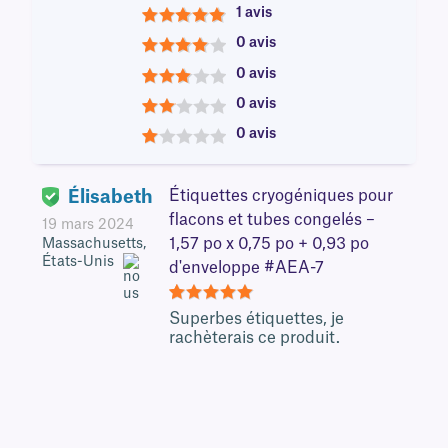
1 avis
5
0 avis
4
0 avis
3
0 avis
2
0 avis
1
Élisabeth
Étiquettes cryogéniques pour
flacons et tubes congelés –
19 mars 2024
1,57 po x 0,75 po + 0,93 po
Massachusetts,
États-Unis
d'enveloppe #AEA-7
5
Superbes étiquettes, je
rachèterais ce produit.