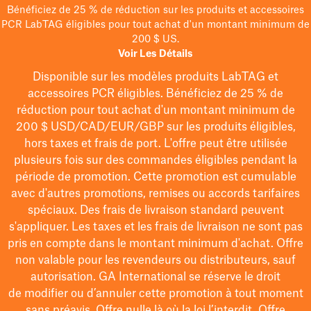
Bénéficiez de 25 % de réduction sur les produits et accessoires
PCR LabTAG éligibles pour tout achat d'un montant minimum de
200 $ US.
Voir Les Détails
Disponible sur les modèles
produits LabTAG
et
accessoires PCR éligibles. Bénéficiez de 25 % de
réduction pour tout achat d'un montant minimum de
200 $
USD/CAD/EUR/GBP
sur les produits éligibles
,
hors taxes et frais de port
. L'offre peut être utilisée
plusieurs fois sur des commandes éligibles pendant la
période de promotion.
Cette promotion est cumulable
avec d'autres promotions, remises ou accords tarifaires
spéciaux.
Des frais de livraison standard peuvent
s'appliquer. Les taxes et les frais de livraison ne sont pas
pris en compte dans le montant minimum d'achat. Offre
non valable pour les revendeurs ou distributeurs, sauf
autorisation. GA International se réserve le droit
de
modifier
ou d’annuler cette promotion à tout moment
sans préavis. Offre nulle là où la loi l’interdit. Offre