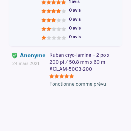
1 avis
5
0 avis
4
0 avis
3
0 avis
2
0 avis
1
Anonyme
Ruban cryo-laminé – 2 po x
200 pi / 50,8 mm x 60 m
24 mars 2021
#CLAM-50C3-200
5
Fonctionne comme prévu