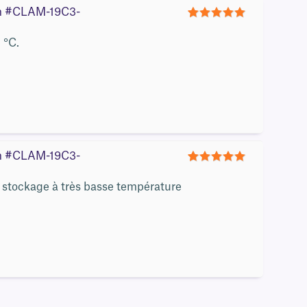
0 m #CLAM-19C3-
5
 °C.
0 m #CLAM-19C3-
5
e stockage à très basse température