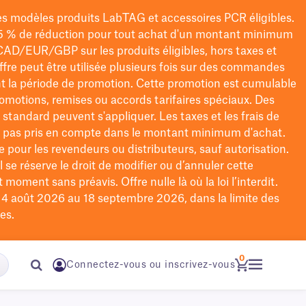
les modèles
produits LabTAG
et accessoires PCR éligibles.
5 % de réduction pour tout achat d'un montant minimum
CAD/EUR/GBP
sur les produits éligibles
, hors taxes et
offre peut être utilisée plusieurs fois sur des commandes
t la période de promotion.
Cette promotion est cumulable
omotions, remises ou accords tarifaires spéciaux.
Des
n standard peuvent s'appliquer. Les taxes et les frais de
nt pas pris en compte dans le montant minimum d'achat.
e pour les revendeurs ou distributeurs, sauf autorisation.
 se réserve le droit de
modifier
ou d’annuler cette
moment sans préavis. Offre nulle là où la loi l’interdit.
u 4 août 2026 au 18 septembre 2026, dans la limite des
es.
0
Connectez-vous ou inscrivez-vous