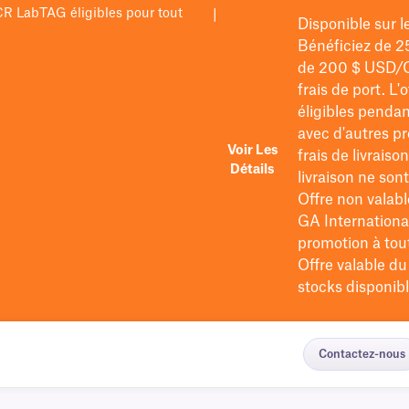
PCR LabTAG éligibles pour tout
|
Disponible sur 
Bénéficiez de 2
de 200 $
USD/
frais de port
. L'
éligibles pendan
avec d'autres pr
Voir Les
frais de livraiso
Détails
livraison ne so
Offre non valabl
GA International
promotion à tout 
Offre valable d
stocks disponibl
Contactez-nous