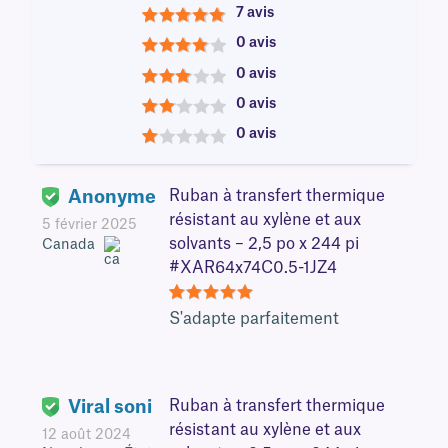
7 avis
5
0 avis
4
0 avis
3
0 avis
2
0 avis
1
Anonyme
Ruban à transfert thermique
résistant au xylène et aux
5 février 2025
solvants – 2,5 po x 244 pi
Canada
#XAR64x74C0.5-1JZ4
5
S'adapte parfaitement
Viral soni
Ruban à transfert thermique
résistant au xylène et aux
12 août 2024