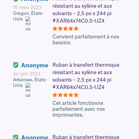
résistant au xylène et aux
15 mars 2023
solvants – 2,5 po x 244 pi
Oregon, États-
Unis
#XAR64x74C0.5-1JZ4
5
Convient parfaitement à nos
besoins
Anonyme
Ruban à transfert thermique
résistant au xylène et aux
1er juin 2022
solvants – 2,5 po x 244 pi
Arkansas, États-
Unis
#XAR64x74C0.5-1JZ4
5
Cet article fonctionne
parfaitement avec nos
imprimantes.
Anonyme
Ruban à transfert thermique