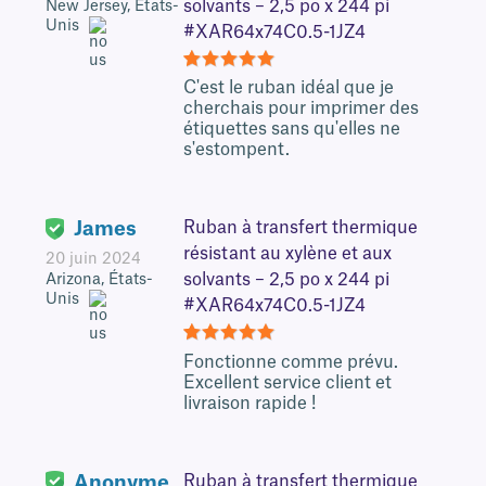
solvants – 2,5 po x 244 pi
New Jersey, États-
Unis
#XAR64x74C0.5-1JZ4
5
C'est le ruban idéal que je
cherchais pour imprimer des
étiquettes sans qu'elles ne
s'estompent.
James
Ruban à transfert thermique
résistant au xylène et aux
20 juin 2024
solvants – 2,5 po x 244 pi
Arizona, États-
Unis
#XAR64x74C0.5-1JZ4
5
Fonctionne comme prévu.
Excellent service client et
livraison rapide !
Anonyme
Ruban à transfert thermique