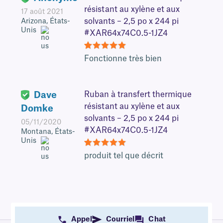
résistant au xylène et aux
17 août 2021
solvants – 2,5 po x 244 pi
Arizona, États-
Unis
#XAR64x74C0.5-1JZ4
5
Fonctionne très bien
Dave
Ruban à transfert thermique
résistant au xylène et aux
Domke
solvants – 2,5 po x 244 pi
05/11/2020
#XAR64x74C0.5-1JZ4
Montana, États-
Unis
5
produit tel que décrit
Appel
Courriel
Chat