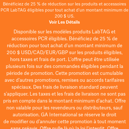
Bénéficiez de 25 % de réduction sur les produits et accessoires
PCR LabTAG éligibles pour tout achat d'un montant minimum de
200 $ US.
Voir Les Détails
Disponible sur les modèles
produits LabTAG
et
accessoires PCR éligibles. Bénéficiez de 25 % de
réduction pour tout achat d'un montant minimum de
200 $
USD/CAD/EUR/GBP
sur les produits éligibles
,
hors taxes et frais de port
. L'offre peut être utilisée
plusieurs fois sur des commandes éligibles pendant la
période de promotion.
Cette promotion est cumulable
avec d'autres promotions, remises ou accords tarifaires
spéciaux.
Des frais de livraison standard peuvent
s'appliquer. Les taxes et les frais de livraison ne sont pas
pris en compte dans le montant minimum d'achat. Offre
non valable pour les revendeurs ou distributeurs, sauf
autorisation. GA International se réserve le droit
de
modifier
ou d’annuler cette promotion à tout moment
sans préavis. Offre nulle là où la loi l’interdit. Offre