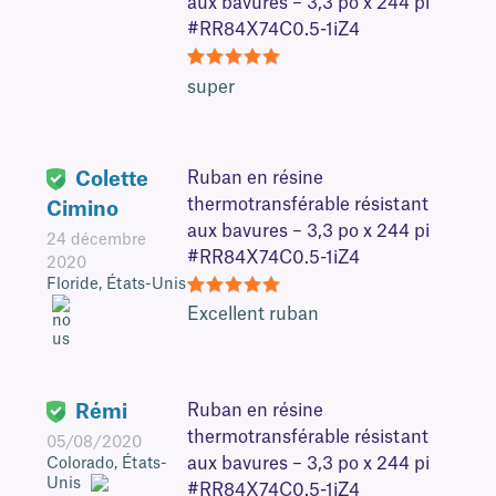
aux bavures – 3,3 po x 244 pi
#RR84X74C0.5-1iZ4
5
super
Colette
Ruban en résine
thermotransférable résistant
Cimino
aux bavures – 3,3 po x 244 pi
24 décembre
#RR84X74C0.5-1iZ4
2020
Floride, États-Unis
5
Excellent ruban
Rémi
Ruban en résine
thermotransférable résistant
05/08/2020
aux bavures – 3,3 po x 244 pi
Colorado, États-
Unis
#RR84X74C0.5-1iZ4