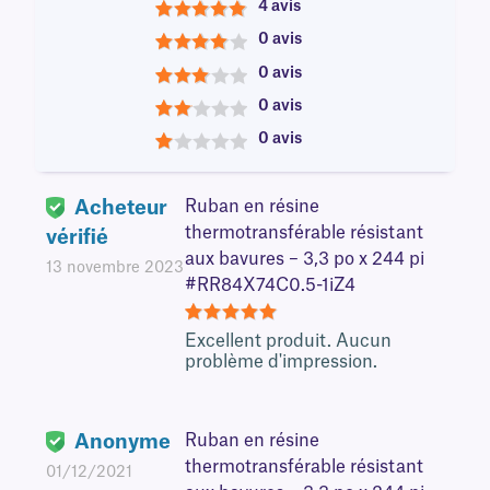
4 avis
5
0 avis
4
0 avis
3
0 avis
2
0 avis
1
Acheteur
Ruban en résine
thermotransférable résistant
vérifié
aux bavures – 3,3 po x 244 pi
13 novembre 2023
#RR84X74C0.5-1iZ4
5
Excellent produit. Aucun
problème d'impression.
Anonyme
Ruban en résine
thermotransférable résistant
01/12/2021