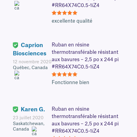
#RR64X74C0.5-1iZ4
5
excellente qualité
Caprion
Ruban en résine
thermotransférable résistant
Biosciences
aux bavures – 2,5 po x 244 pi
12 novembre 2020
#RR64X74C0.5-1iZ4
Québec, Canada
5
Fonctionne bien
Karen G.
Ruban en résine
thermotransférable résistant
23 juillet 2020
aux bavures – 2,5 po x 244 pi
Saskatchewan,
Canada
#RR64X74C0.5-1iZ4