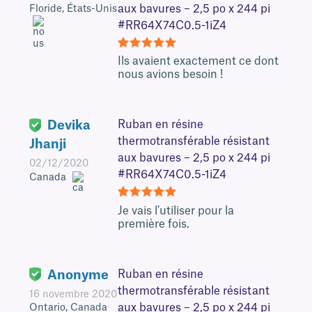
aux bavures – 2,5 po x 244 pi
Floride, États-Unis
#RR64X74C0.5-1iZ4
5
Ils avaient exactement ce dont
nous avions besoin !
Devika
Ruban en résine
thermotransférable résistant
Jhanji
aux bavures – 2,5 po x 244 pi
02/12/2020
#RR64X74C0.5-1iZ4
Canada
5
Je vais l'utiliser pour la
première fois.
Anonyme
Ruban en résine
thermotransférable résistant
16 novembre 2020
aux bavures – 2,5 po x 244 pi
Ontario, Canada