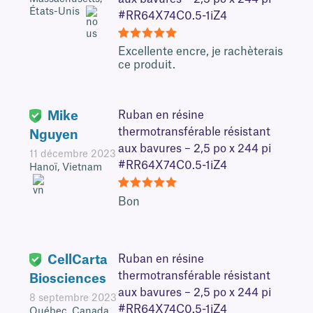
États-Unis
#RR64X74C0.5-1iZ4
5
Excellente encre, je rachèterais
ce produit.
Mike
Ruban en résine
thermotransférable résistant
Nguyen
aux bavures – 2,5 po x 244 pi
11 décembre 2023
#RR64X74C0.5-1iZ4
Hanoï, Vietnam
5
Bon
CellCarta
Ruban en résine
thermotransférable résistant
Biosciences
aux bavures – 2,5 po x 244 pi
8 septembre 2023
#RR64X74C0.5-1iZ4
Québec, Canada