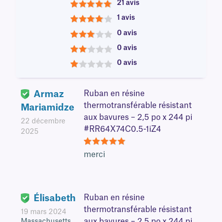
21 avis
5
1 avis
4
0 avis
3
0 avis
2
0 avis
1
Armaz
Ruban en résine
thermotransférable résistant
Mariamidze
aux bavures – 2,5 po x 244 pi
22 décembre
#RR64X74C0.5-1iZ4
2025
5
merci
Élisabeth
Ruban en résine
thermotransférable résistant
19 mars 2024
aux bavures – 2,5 po x 244 pi
Massachusetts,