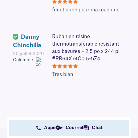
5
fonctionne pour ma machine.
Danny
Ruban en résine
thermotransférable résistant
Chinchilla
aux bavures – 2,5 po x 244 pi
20 juillet 2020
#RR64X74C0.5-1iZ4
Colombie
5
Très bien
Appel
Courriel
Chat