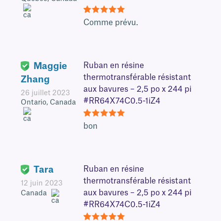
5
Comme prévu.
Maggie
Ruban en résine
thermotransférable résistant
Zhang
aux bavures – 2,5 po x 244 pi
26 juillet 2023
#RR64X74C0.5-1iZ4
Ontario, Canada
5
bon
Tara
Ruban en résine
thermotransférable résistant
12 juin 2023
aux bavures – 2,5 po x 244 pi
Canada
#RR64X74C0.5-1iZ4