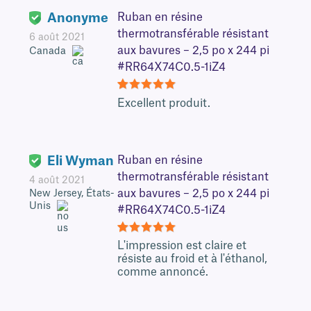
Anonyme
Ruban en résine
thermotransférable résistant
6 août 2021
aux bavures – 2,5 po x 244 pi
Canada
#RR64X74C0.5-1iZ4
5
Excellent produit.
Eli Wyman
Ruban en résine
thermotransférable résistant
4 août 2021
aux bavures – 2,5 po x 244 pi
New Jersey, États-
Unis
#RR64X74C0.5-1iZ4
5
L'impression est claire et
résiste au froid et à l'éthanol,
comme annoncé.