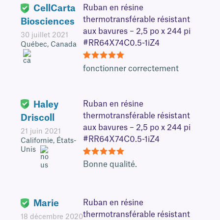
CellCarta
Ruban en résine
thermotransférable résistant
Biosciences
aux bavures – 2,5 po x 244 pi
30 juillet 2021
#RR64X74C0.5-1iZ4
Québec, Canada
5
fonctionner correctement
Haley
Ruban en résine
thermotransférable résistant
Driscoll
aux bavures – 2,5 po x 244 pi
21 juin 2021
#RR64X74C0.5-1iZ4
Californie, États-
Unis
5
Bonne qualité.
Marie
Ruban en résine
thermotransférable résistant
18 décembre 2020