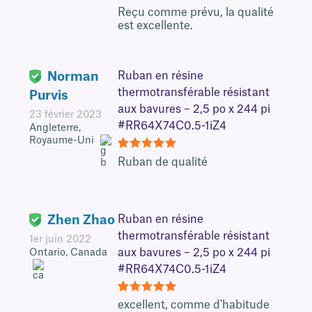
5
Reçu comme prévu, la qualité
est excellente.
Norman
Ruban en résine
thermotransférable résistant
Purvis
aux bavures – 2,5 po x 244 pi
23 février 2023
#RR64X74C0.5-1iZ4
Angleterre,
Royaume-Uni
5
Ruban de qualité
Zhen Zhao
Ruban en résine
thermotransférable résistant
1er juin 2022
aux bavures – 2,5 po x 244 pi
Ontario, Canada
#RR64X74C0.5-1iZ4
5
excellent, comme d'habitude