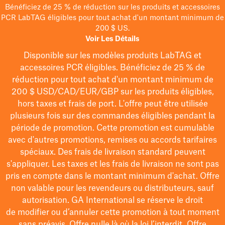
Bénéficiez de 25 % de réduction sur les produits et accessoires
PCR LabTAG éligibles pour tout achat d'un montant minimum de
200 $ US.
Voir Les Détails
Disponible sur les modèles
produits LabTAG
et
accessoires PCR éligibles. Bénéficiez de 25 % de
réduction pour tout achat d'un montant minimum de
200 $
USD/CAD/EUR/GBP
sur les produits éligibles
,
hors taxes et frais de port
. L'offre peut être utilisée
plusieurs fois sur des commandes éligibles pendant la
période de promotion.
Cette promotion est cumulable
avec d'autres promotions, remises ou accords tarifaires
spéciaux.
Des frais de livraison standard peuvent
s'appliquer. Les taxes et les frais de livraison ne sont pas
pris en compte dans le montant minimum d'achat. Offre
non valable pour les revendeurs ou distributeurs, sauf
autorisation. GA International se réserve le droit
de
modifier
ou d’annuler cette promotion à tout moment
sans préavis. Offre nulle là où la loi l’interdit. Offre