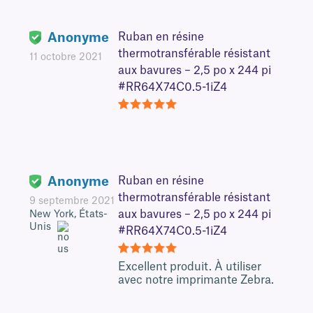
Anonyme
Ruban en résine
thermotransférable résistant
11 octobre 2021
aux bavures – 2,5 po x 244 pi
#RR64X74C0.5-1iZ4
5
Anonyme
Ruban en résine
thermotransférable résistant
9 septembre 2021
aux bavures – 2,5 po x 244 pi
New York, États-
Unis
#RR64X74C0.5-1iZ4
5
Excellent produit. À utiliser
avec notre imprimante Zebra.