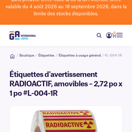
valable du 4 août 2026 au 18 septembre 2026, dans la
limite des stocks disponibles.
0
/
Boutique
/
Étiquettes
/
Étiquettes à usage général
/ #L-004-1R
Étiquettes d'avertissement
RADIOACTIF, amovibles – 2,72 po x
1 po #L-004-1R