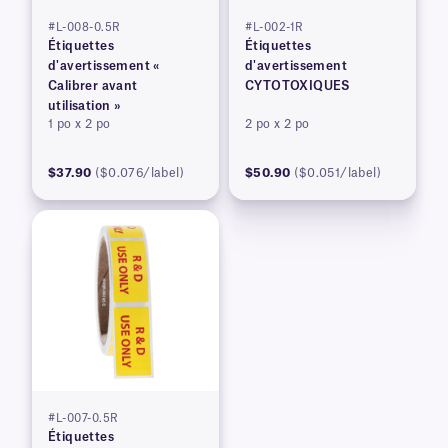
#L-008-0.5R
#L-002-1R
Étiquettes
Étiquettes
d'avertissement «
d'avertissement
Calibrer avant
CYTOTOXIQUES
utilisation »
1 po x 2 po
2 po x 2 po
$37.90
($0.076/label)
$50.90
($0.051/label)
#L-007-0.5R
Étiquettes