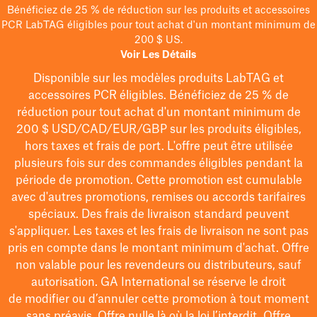
Bénéficiez de 25 % de réduction sur les produits et accessoires
PCR LabTAG éligibles pour tout achat d'un montant minimum de
200 $ US.
Voir Les Détails
Disponible sur les modèles
produits LabTAG
et
accessoires PCR éligibles. Bénéficiez de 25 % de
réduction pour tout achat d'un montant minimum de
200 $
USD/CAD/EUR/GBP
sur les produits éligibles
,
hors taxes et frais de port
. L'offre peut être utilisée
plusieurs fois sur des commandes éligibles pendant la
période de promotion.
Cette promotion est cumulable
avec d'autres promotions, remises ou accords tarifaires
spéciaux.
Des frais de livraison standard peuvent
s'appliquer. Les taxes et les frais de livraison ne sont pas
pris en compte dans le montant minimum d'achat. Offre
non valable pour les revendeurs ou distributeurs, sauf
autorisation. GA International se réserve le droit
de
modifier
ou d’annuler cette promotion à tout moment
sans préavis. Offre nulle là où la loi l’interdit. Offre