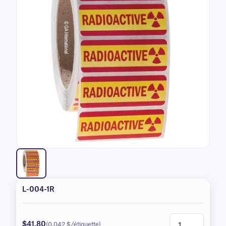
L-004-1R
$41.80
(0,042 $/étiquette)