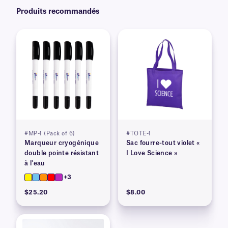
Produits recommandés
#MP-1 (Pack of 6)
#TOTE-1
Marqueur cryogénique
Sac fourre-tout violet «
double pointe résistant
I Love Science »
à l'eau
+3
$25.20
$8.00