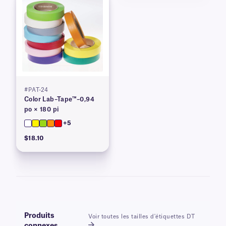
#PAT-24
Color Lab–Tape™–0,94
po × 180 pi
+5
$18.10
Produits
Voir toutes les tailles d'étiquettes DT