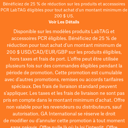
Bénéficiez de 25 % de réduction sur les produits et accessoires
PCR LabTAG éligibles pour tout achat d'un montant minimum de
200 $ US.
Voir Les Détails
Disponible sur les modèles
produits LabTAG
et
accessoires PCR éligibles. Bénéficiez de 25 % de
réduction pour tout achat d'un montant minimum de
200 $
USD/CAD/EUR/GBP
sur les produits éligibles
,
hors taxes et frais de port
. L'offre peut être utilisée
plusieurs fois sur des commandes éligibles pendant la
période de promotion.
Cette promotion est cumulable
avec d'autres promotions, remises ou accords tarifaires
spéciaux.
Des frais de livraison standard peuvent
s'appliquer. Les taxes et les frais de livraison ne sont pas
pris en compte dans le montant minimum d'achat. Offre
non valable pour les revendeurs ou distributeurs, sauf
autorisation. GA International se réserve le droit
de
modifier
ou d’annuler cette promotion à tout moment
sans préavis. Offre nulle là où la loi l’interdit. Offre