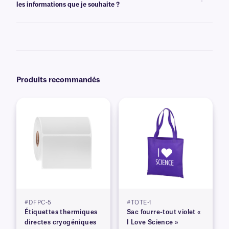
les informations que je souhaite ?
l'impression.
Oui, nous pouvons fournir nos étiquettes en papier préimprimées avec
des graphiques et des logos en couleur, ainsi que des informations
variables ou sérialisées provenant d'une base de données. En savoir plus
sur nos options
d'impression personnalisées
.
Produits recommandés
#DFPC-5
#TOTE-1
Étiquettes thermiques
Sac fourre-tout violet «
directes cryogéniques
I Love Science »