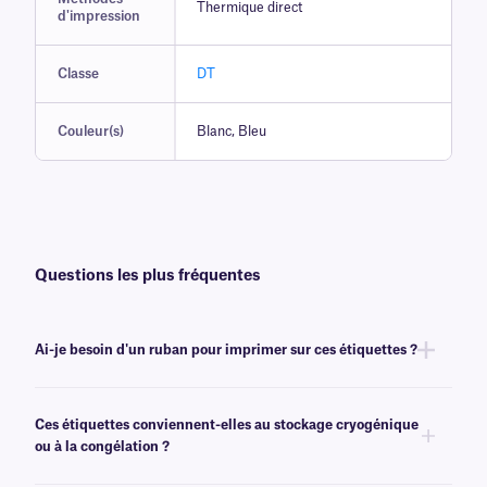
Thermique direct
d'impression
Classe
DT
Couleur(s)
Blanc, Bleu
Questions les plus fréquentes
Ai-je besoin d'un ruban pour imprimer sur ces étiquettes ?
Non, les étiquettes de la gamme DT ne nécessitent ni encre ni ruban.
Elles peuvent toutefois être imprimées avec certains modèles transfert
Ces étiquettes conviennent-elles au stockage cryogénique
thermique à impression thermique directe ou transfert thermique . Pour
ou à la congélation ?
plus d'informations, veuillez contacter notre
équipe d'assistance
expérimentée
.