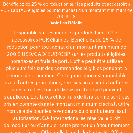
Bénéficiez de 25 % de réduction sur les produits et accessoires
PCR LabTAG éligibles pour tout achat d'un montant minimum de
200 $ US.
Voir Les Détails
Disponible sur les modèles
produits LabTAG
et
accessoires PCR éligibles. Bénéficiez de 25 % de
réduction pour tout achat d'un montant minimum de
200 $
USD/CAD/EUR/GBP
sur les produits éligibles
,
hors taxes et frais de port
. L'offre peut être utilisée
plusieurs fois sur des commandes éligibles pendant la
période de promotion.
Cette promotion est cumulable
avec d'autres promotions, remises ou accords tarifaires
spéciaux.
Des frais de livraison standard peuvent
s'appliquer. Les taxes et les frais de livraison ne sont pas
pris en compte dans le montant minimum d'achat. Offre
non valable pour les revendeurs ou distributeurs, sauf
autorisation. GA International se réserve le droit
de
modifier
ou d’annuler cette promotion à tout moment
sans préavis. Offre nulle là où la loi l’interdit. Offre