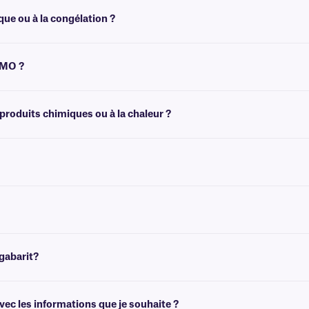
. Elles peuvent toutefois être imprimées avec certains modèles transfert thermiq
imentée
.
ue ou à la congélation ?
érales, telles que le classement, et ne sont pas recommandées pour les environ
tTAG™.
YMO ?
ient toutes deux classées comme thermiques directes, les étiquettes DYMO possè
us d'informations, vous pouvez consulter notre
guide d'achat d'imprimantes
.
 produits chimiques ou à la chaleur ?
s lorsqu'elles sont exposées à des températures élevées et ne doivent pas être 
ités.
ésif permanent qui n'est pas conçu pour être retiré facilement. Pour les étiquet
n codage couleur et une meilleure organisation.
gabarit?
de créer des modèles adaptés à la taille de vos étiquettes. Vous pouvez ensuite 
ec les informations que je souhaite ?