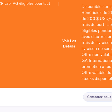
PCR LabTAG éligibles pour tout
|
Disponible sur 
Bénéficiez de 2
de 200 $
USD/
frais de port
. L'
éligibles pendan
avec d'autres pr
Voir Les
frais de livraiso
Détails
livraison ne so
Offre non valabl
GA International
promotion à tout 
Offre valable d
stocks disponibl
Contactez-nous