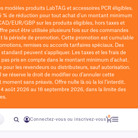
les modèles
produits LabTAG
et accessoires PCR éligibles.
5 % de réduction pour tout achat d'un montant minimum
CAD/EUR/GBP
sur les produits éligibles
, hors taxes et
offre peut être utilisée plusieurs fois sur des commandes
t la période de promotion.
Cette promotion est cumulable
omotions, remises ou accords tarifaires spéciaux.
Des
n standard peuvent s'appliquer. Les taxes et les frais de
nt pas pris en compte dans le montant minimum d'achat.
e pour les revendeurs ou distributeurs, sauf autorisation.
 se réserve le droit de
modifier
ou d’annuler cette
moment sans préavis. Offre nulle là où la loi l’interdit.
u 4 août 2026 au 18 septembre 2026, dans la limite des
es.
0
Connectez-vous ou inscrivez-vous