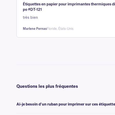
Étiquettes en papier pour imprimantes thermiques di
5 sur la
po #DT-121
base d'
évaluation
très bien
client
Marlene Pernas
Floride, États-Unis
Questions les plus fréquentes
Ai-je besoin d'un ruban pour imprimer sur ces étiquette