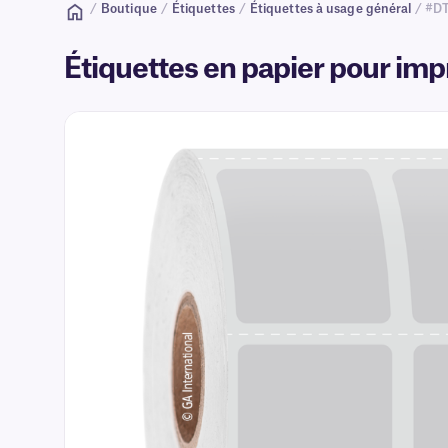
/
Boutique
/
Étiquettes
/
Étiquettes à usage général
/ #DT
Étiquettes en papier pour im