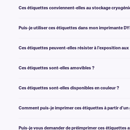
Non, les étiquettes de la gamme DT ne nécessitent ni encre ni ruban
d'informations, veuillez contacter notre
équipe d'assistance expér
Ces étiquettes conviennent-elles au stockage cryogéniq
Non, nos étiquettes en papier sont destinées à des applications gén
cryogéniques, nous vous recommandons nos étiquettes
Cryo-Direc
Puis-je utiliser ces étiquettes dans mon imprimante D
Non, bien que les étiquettes de classe DT et les étiquettes DYMO so
imprimantes, avec les autres étiquettes thermiques directes. Pour pl
Ces étiquettes peuvent-elles résister à l'exposition aux
Non, les étiquettes thermiques directes deviennent entièrement noire
produits chimiques ont un effet similaire et doivent également être év
Ces étiquettes sont-elles amovibles ?
Non, les étiquettes en papier de classe DT sont recouvertes d'un adh
Ces étiquettes sont-elles disponibles en couleur ?
Oui, nos étiquettes de classe DT sont disponibles en couleur, pour u
Comment puis-je imprimer ces étiquettes à partir d'un 
Les logiciels
de création de codes-barres ou d'étiquettes permettent 
l'impression.
Puis-je vous demander de préimprimer ces étiquettes av