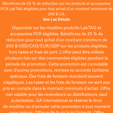
Bénéficiez de 25 % de réduction sur les produits et accessoires
PCR LabTAG éligibles pour tout achat d'un montant minimum de
200 $ US.
Voir Les Détails
Disponible sur les modèles
produits LabTAG
et
accessoires PCR éligibles. Bénéficiez de 25 % de
réduction pour tout achat d'un montant minimum de
200 $
USD/CAD/EUR/GBP
sur les produits éligibles
,
hors taxes et frais de port
. L'offre peut être utilisée
plusieurs fois sur des commandes éligibles pendant la
période de promotion.
Cette promotion est cumulable
avec d'autres promotions, remises ou accords tarifaires
spéciaux.
Des frais de livraison standard peuvent
s'appliquer. Les taxes et les frais de livraison ne sont pas
pris en compte dans le montant minimum d'achat. Offre
non valable pour les revendeurs ou distributeurs, sauf
autorisation. GA International se réserve le droit
de
modifier
ou d’annuler cette promotion à tout moment
sans préavis. Offre nulle là où la loi l’interdit. Offre