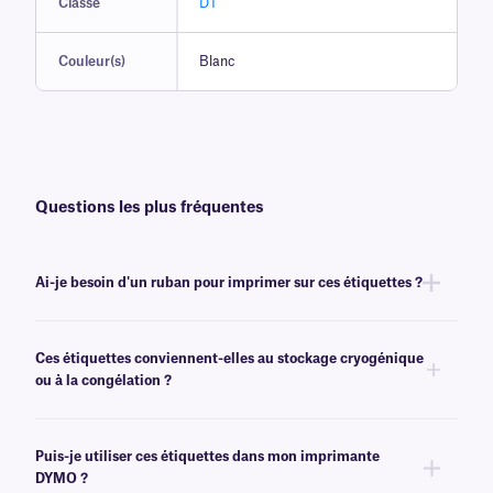
Classe
DT
Couleur(s)
Blanc
Questions les plus fréquentes
Ai-je besoin d'un ruban pour imprimer sur ces étiquettes ?
Non, les étiquettes de la gamme DT ne nécessitent ni encre ni ruban.
Elles peuvent toutefois être imprimées avec certains modèles transfert
Ces étiquettes conviennent-elles au stockage cryogénique
thermique à impression thermique directe ou transfert thermique . Pour
ou à la congélation ?
plus d'informations, veuillez contacter notre
équipe d'assistance
expérimentée
.
Non, nos étiquettes en papier sont destinées à des applications
générales, telles que le classement, et ne sont pas recommandées pour
Puis-je utiliser ces étiquettes dans mon imprimante
les environnements à basse température. Pour les étiquettes thermiques
DYMO ?
directes cryogéniques, nous vous recommandons nos étiquettes
Cryo-