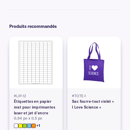
des graphiques et des logos en couleur, ainsi que des informations
variables ou sérialisées provenant d'une base de données. En savoir plus
sur nos options
d'impression personnalisées
.
Produits recommandés
#LIP-12
#TOTE-1
Étiquettes en papier
Sac fourre-tout violet «
mat pour imprimantes
I Love Science »
laser et jet d'encre
0,94 po x 0,5 po
+1