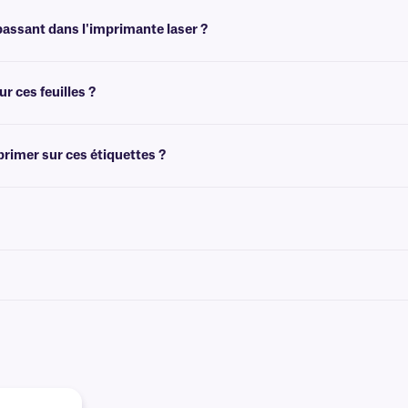
uver le format qui vous convient et télécharger le gabarit MS Word gabarit à vos
passant dans l'imprimante laser ?
a demande. Elles permettent d'imprimer seulement quelques étiquettes, tout en co
t ne se décollent pas ni ne bloquent l'imprimante.
 ces feuilles ?
 côté du nom de votre imprimante. Assurez-vous que le type de support/papier est 
pannage de l'imprimante, consultez notre
FAQ
plus détaillée.
primer sur ces étiquettes ?
 étiquettes. Elles peuvent être imprimées à l'aide d'un toner pour imprimante l
à encre permanente. Nous recommandons nos
marqueurs Science-Marker™
, qui 