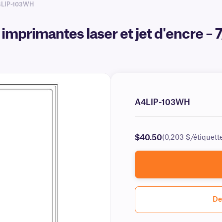
4LIP-103WH
imprimantes laser et jet d'encre – 
A4LIP-103WH
$40.50
(0,203 $/étiquett
De