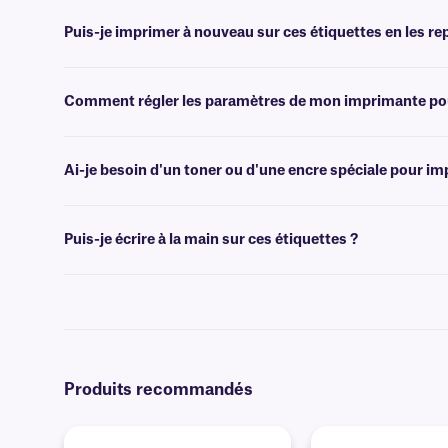
Consultez notre page
consacrée aux modèles d'étiquettes
pour tro
Puis-je imprimer à nouveau sur ces étiquettes en les re
Oui, les étiquettes de classe LIP sont conçues pour l'impression à l
supporter plusieurs passages dans les imprimantes laser de bureau e
Comment régler les paramètres de mon imprimante pour
Appuyez sur le bouton « Imprimer », puis cliquez sur « Propriétés » à
disponible, sélectionnez « Papier épais ». Pour plus d'aide sur le dé
Ai-je besoin d'un toner ou d'une encre spéciale pour im
Non, aucun toner ou encre spécial n'est nécessaire pour imprimer ces
l'imprimante de votre choix.
Puis-je écrire à la main sur ces étiquettes ?
Oui, ces étiquettes peuvent être inscrites à l'aide de marqueurs 
Produits recommandés