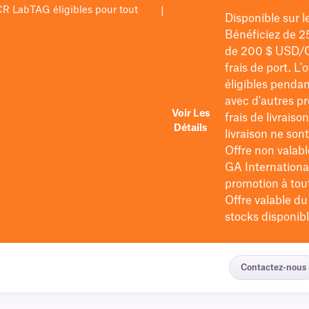
PCR LabTAG éligibles pour tout
|
Disponible sur 
Bénéficiez de 2
de 200 $
USD/
frais de port
. L'
éligibles pendan
avec d'autres pr
Voir Les
frais de livraiso
Détails
livraison ne so
Offre non valabl
GA International
promotion à tout 
Offre valable d
stocks disponibl
Contactez-nous