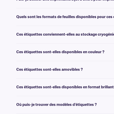
Oui, nos étiquettes de classe LIP sont conçues pour produire une im
Quels sont les formats de feuilles disponibles pour ces 
Nos étiquettes en feuilles de classe LIP sont disponibles au format 
technique spécialisée.
Ces étiquettes conviennent-elles au stockage cryogéniq
Non, nos étiquettes en papier sont destinées à un usage général, te
recommandons nos étiquettes
Cryo-LazrTAG™.
Ces étiquettes sont-elles disponibles en couleur ?
Oui, nos étiquettes de classe LIP sont disponibles en couleur, pour u
Ces étiquettes sont-elles amovibles ?
Non, ces étiquettes de classe LIP ne sont pas amovibles. Pour les ét
Ces étiquettes sont-elles disponibles en format brillant
Oui, nous proposons des étiquettes en papier imprimables au laser et à
Où puis-je trouver des modèles d'étiquettes ?