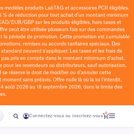
les modèles
produits LabTAG
et accessoires PCR éligibles.
5 % de réduction pour tout achat d'un montant minimum
CAD/EUR/GBP
sur les produits éligibles
, hors taxes et
offre peut être utilisée plusieurs fois sur des commandes
t la période de promotion.
Cette promotion est cumulable
omotions, remises ou accords tarifaires spéciaux.
Des
n standard peuvent s'appliquer. Les taxes et les frais de
nt pas pris en compte dans le montant minimum d'achat.
e pour les revendeurs ou distributeurs, sauf autorisation.
 se réserve le droit de
modifier
ou d’annuler cette
moment sans préavis. Offre nulle là où la loi l’interdit.
u 4 août 2026 au 18 septembre 2026, dans la limite des
es.
0
Connectez-vous ou inscrivez-vous