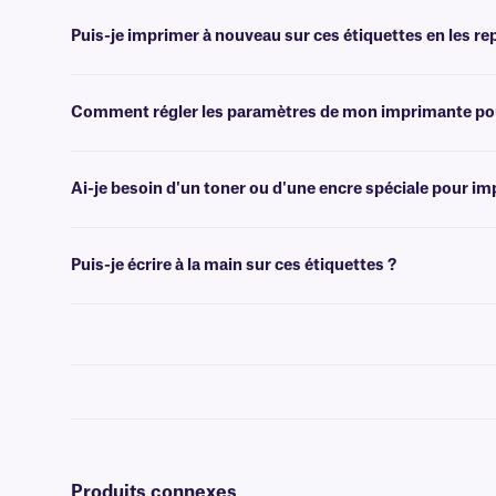
Consultez notre page
consacrée aux modèles d'étiquettes
pour tro
Puis-je imprimer à nouveau sur ces étiquettes en les re
Oui, les étiquettes de classe LIP sont conçues pour l'impression à l
supporter plusieurs passages dans les imprimantes laser de bureau e
Comment régler les paramètres de mon imprimante pour
Appuyez sur le bouton « Imprimer », puis cliquez sur « Propriétés » à
disponible, sélectionnez « Papier épais ». Pour plus d'aide sur le dé
Ai-je besoin d'un toner ou d'une encre spéciale pour im
Non, aucun toner ou encre spécial n'est nécessaire pour imprimer ces
l'imprimante de votre choix.
Puis-je écrire à la main sur ces étiquettes ?
Oui, ces étiquettes peuvent être inscrites à l'aide de marqueurs 
Produits connexes