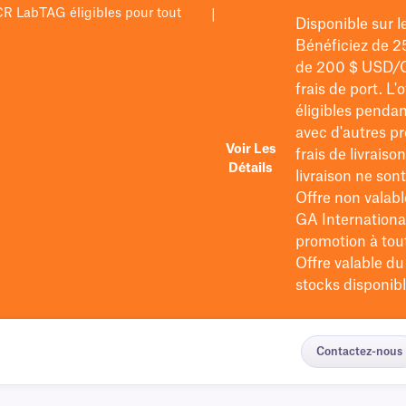
PCR LabTAG éligibles pour tout
|
Disponible sur 
Bénéficiez de 2
de 200 $
USD/
frais de port
. L'
éligibles pendan
avec d'autres pr
Voir Les
frais de livraiso
Détails
livraison ne so
Offre non valabl
GA International
promotion à tout 
Offre valable d
stocks disponibl
Contactez-nous