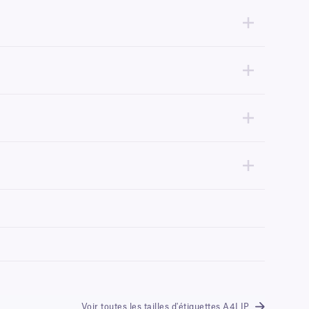
 étiquettes.
nservant les autres pour plus tard. Ces étiquettes laser peuvent
réglé sur « Étiquette ». Si l'option « Étiquette » n'est pas
aser standard ou de cartouches jet d'encre compatibles avec
sont également résistants à l'alcool et à l'eau.
Voir toutes les tailles d'étiquettes A4LIP