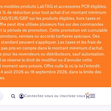
les modèles
produits LabTAG
et accessoires PCR éligibles.
5 % de réduction pour tout achat d'un montant minimum
CAD/EUR/GBP
sur les produits éligibles
, hors taxes et
offre peut être utilisée plusieurs fois sur des commandes
t la période de promotion.
Cette promotion est cumulable
omotions, remises ou accords tarifaires spéciaux.
Des
n standard peuvent s'appliquer. Les taxes et les frais de
nt pas pris en compte dans le montant minimum d'achat.
e pour les revendeurs ou distributeurs, sauf autorisation.
 se réserve le droit de
modifier
ou d’annuler cette
moment sans préavis. Offre nulle là où la loi l’interdit.
u 4 août 2026 au 18 septembre 2026, dans la limite des
es.
0
Connectez-vous ou inscrivez-vous