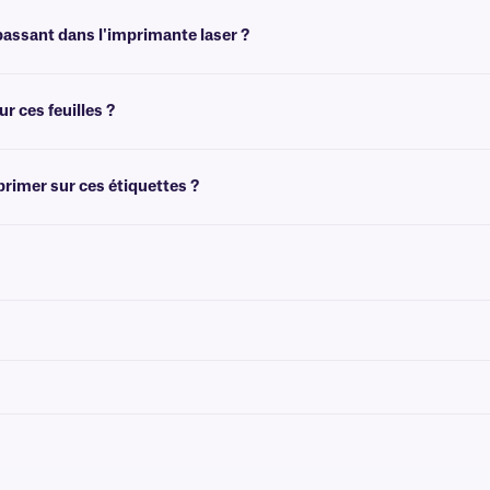
uver le format qui vous convient et télécharger le gabarit MS Word gabarit à vos
passant dans l'imprimante laser ?
a demande. Elles permettent d'imprimer seulement quelques étiquettes, tout en co
t ne se décollent pas ni ne bloquent l'imprimante.
 ces feuilles ?
 côté du nom de votre imprimante. Assurez-vous que le type de support/papier est 
pannage de l'imprimante, consultez notre
FAQ
plus détaillée.
primer sur ces étiquettes ?
 étiquettes. Elles peuvent être imprimées à l'aide d'un toner pour imprimante l
à encre permanente. Nous recommandons nos
marqueurs Science-Marker™
, qui 