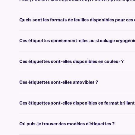
Oui, nos étiquettes de classe LIP sont conçues pour produire une im
Quels sont les formats de feuilles disponibles pour ces 
Nos étiquettes en feuilles de classe LIP sont disponibles au format 
technique spécialisée.
Ces étiquettes conviennent-elles au stockage cryogéniq
Non, nos étiquettes en papier sont destinées à un usage général, te
recommandons nos étiquettes
Cryo-LazrTAG™.
Ces étiquettes sont-elles disponibles en couleur ?
Oui, nos étiquettes de classe LIP sont disponibles en couleur, pour u
Ces étiquettes sont-elles amovibles ?
Non, ces étiquettes de classe LIP ne sont pas amovibles. Pour les ét
Ces étiquettes sont-elles disponibles en format brillant
Oui, nous proposons des étiquettes en papier imprimables au laser et à
Où puis-je trouver des modèles d'étiquettes ?