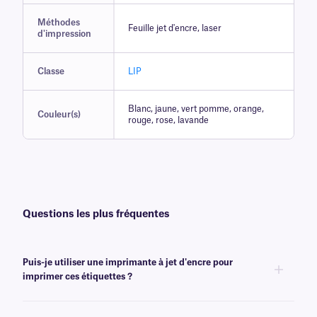
Méthodes
Feuille jet d'encre, laser
d'impression
Classe
LIP
Blanc, jaune, vert pomme, orange,
Couleur(s)
rouge, rose, lavande
Questions les plus fréquentes
Puis-je utiliser une imprimante à jet d'encre pour
imprimer ces étiquettes ?
Oui, nos étiquettes de classe LIP sont conçues pour produire une