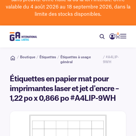
valable du 4 août 2026 au 18 septembre 2026, dans la
limite des stocks disponibles.
0
/
Boutique
/
Étiquettes
/
Étiquettes à usage
/ #A4LIP-
général
9WH
Étiquettes en papier mat pour
imprimantes laser et jet d'encre –
1,22 po x 0,866 po #A4LIP-9WH