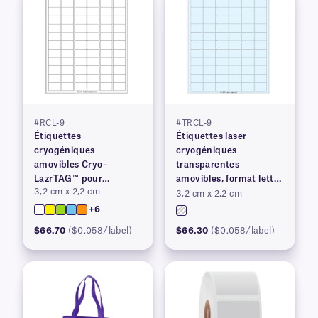
#RCL-9
#TRCL-9
Étiquettes
Étiquettes laser
cryogéniques
cryogéniques
amovibles Cryo–
transparentes
LazrTAG™ pour
amovibles, format lettre
3,2 cm x 2,2 cm
imprimantes laser
US
3,2 cm x 2,2 cm
+6
$66.70
($0.058/label)
$66.30
($0.058/label)