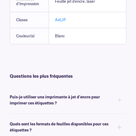
Feuille jet d'encre, laser
d'impression
Classe
A4LIP
Couleur(s)
Blanc
Questions les plus fréquentes
Puis-je utiliser une imprimante à jet d'encre pour
imprimer ces étiquettes ?
Oui, nos étiquettes de classe LIP sont conçues pour produire une
impression de haute qualité avec une imprimante laser de bureau ou une
Quels sont les formats de feuilles disponibles pour ces
imprimante à jet d'encre.
étiquettes ?