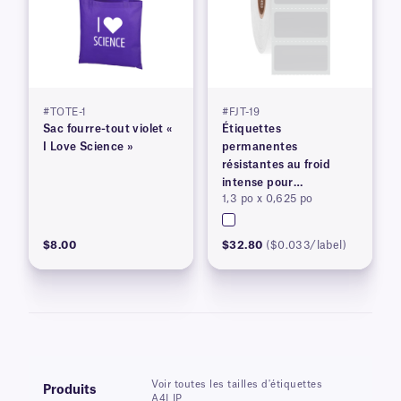
#TOTE-1
#FJT-19
Sac fourre-tout violet «
Étiquettes
I Love Science »
permanentes
résistantes au froid
intense pour
1,3 po x 0,625 po
imprimantes à transfert
thermique
$8.00
$32.80
($0.033/label)
Voir toutes les tailles d'étiquettes
Produits
A4LIP