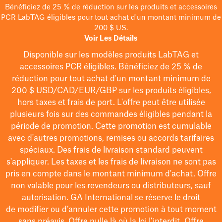
Bénéficiez de 25 % de réduction sur les produits et accessoires
PCR LabTAG éligibles pour tout achat d'un montant minimum de
200 $ US.
Voir Les Détails
Disponible sur les modèles
produits LabTAG
et
accessoires PCR éligibles. Bénéficiez de 25 % de
réduction pour tout achat d'un montant minimum de
200 $
USD/CAD/EUR/GBP
sur les produits éligibles
,
hors taxes et frais de port
. L'offre peut être utilisée
plusieurs fois sur des commandes éligibles pendant la
période de promotion.
Cette promotion est cumulable
avec d'autres promotions, remises ou accords tarifaires
spéciaux.
Des frais de livraison standard peuvent
s'appliquer. Les taxes et les frais de livraison ne sont pas
pris en compte dans le montant minimum d'achat. Offre
non valable pour les revendeurs ou distributeurs, sauf
autorisation. GA International se réserve le droit
de
modifier
ou d’annuler cette promotion à tout moment
sans préavis. Offre nulle là où la loi l’interdit. Offre