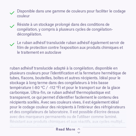
Disponible dans une gamme de couleurs pour faciliter le codage
couleur
Résiste à un stockage prolongé dans des conditions de
congélation, y compris à plusieurs cycles de congélation-
décongélation.
Le ruban adhésif translucide ruban adhésif également servir de
film de protection contre l'exposition aux produits chimiques et
le traitement en autoclave
ruban adhésif translucide adapté à la congélation, disponible en
plusieurs couleurs pour l'identification et la fermeture hermétique de
tubes, flacons, bouteilles, boîtes et autres récipients. Idéal pour le
stockage à long terme dans des congélateurs à très basse
température (-80 °C / -112 °F) et pour le transport sur de la glace
carbonique. Ultra-fin, ce ruban adhésif thermoplastique est
transparent, ce qui permet d'identifier facilement le contenu des
récipients scellés. Avec ses couleurs vives, il est également idéal
pour le codage couleur des récipients à l'intérieur des réfrigérateurs
et des congélateurs de laboratoire. Il est possible d'écrire dessus
avec des marqueurs permanents ou de l'utiliser comme laminé.
Résistant aux produits chimiques et aux réactifs, aux cycles multiples
de congélation-décongélation et à d'autres environnements de
Read More
laboratoire difficiles. Ce ruban adhésif polyvalent ruban adhésif