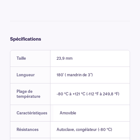
également résister à l'autoclavage sur des récipients en acier
inoxydable (121 °C/250 °F, 20 minutes). Fourni en rouleau continu
sur un mandrin de 3 pouces mandrin s'adapter à la plupart ruban
adhésif .
Spécifications
Taille
23,9 mm
Longueur
180' ( mandrin de 3")
Plage de
-80 °C à +121 °C (-112 °F à 249,8 °F)
température
Caractéristiques
Amovible
Résistances
Autoclave, congélateur (-80 °C)