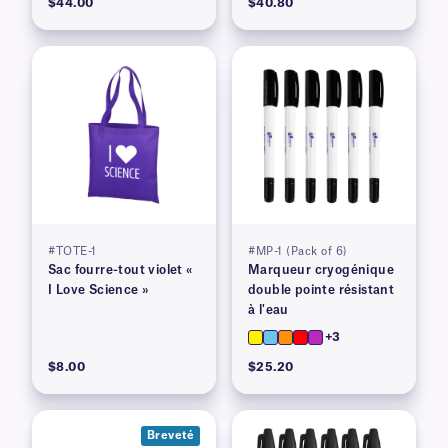
$44.00
$40.80
#TOTE-1
#MP-1 (Pack of 6)
Sac fourre-tout violet «
Marqueur cryogénique
I Love Science »
double pointe résistant
à l'eau
+3
$8.00
$25.20
Breveté