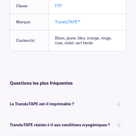
Classe
FTP
Marque
TransluTAPE™
Blanc, jaune, bleu, orange, rouge,
Couleur(s)
rose, violet, vert herbe
Questions les plus fréquentes
Le TransluTAPE est-il imprimable ?
Non,ruban adhésif TransluTAPE™ruban adhésif inscriptible à l'aide de
cryogénique
, mais ne peut pas être imprimé.
TransluTAPE résiste-t-il aux conditions cryogéniques ?