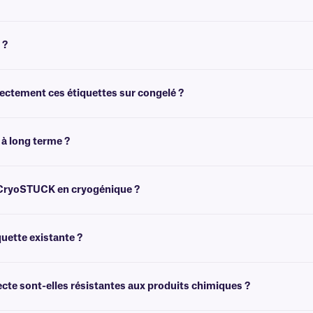
ues pour qu'elles adhèrent correctement sur des surfaces à température ambiante
 ?
entification congelé déjà congelé . Elles peuvent être apposées à une températu
ctement ces étiquettes sur congelé ?
urface avec une lingette jetable propre et non pelucheuse (par exemple : KimWipe™
fixer, tout en évitant tout contact excessif avec l'adhésif. Appuyez ensuite ferme
 à long terme ?
les échantillons avant de les stocker dans des congélateurs à basse température
s CryoSTUCK en cryogénique ?
6 °C/-321 °F) ou dans des congélateurs à très basse température (-80 °C/-112 °F)
uette existante ?
t pas conçues pour être appliquées sur une étiquette existante. Pour recouvrir 
entes CryoSTUCK
peuvent être appliquées sur une étiquette existante, agissant
te sont-elles résistantes aux produits chimiques ?