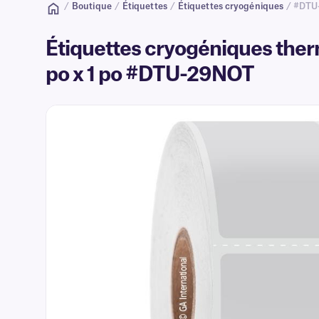
/
Boutique
/
Étiquettes
/
Étiquettes cryogéniques
/ #DTU
Étiquettes cryogéniques therm
po x 1 po #DTU-29NOT