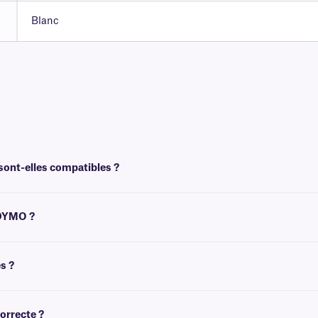
Blanc
ont-elles compatibles ?
mprimantes thermiques directes courantes.
 DYMO ?
avec les imprimantes DYMO. Pour les étiquettes CryoSTUCK compatibles avec DY
s ?
essitent ni ruban ni aucune autre source d'encre pour l'impression.
orrecte ?