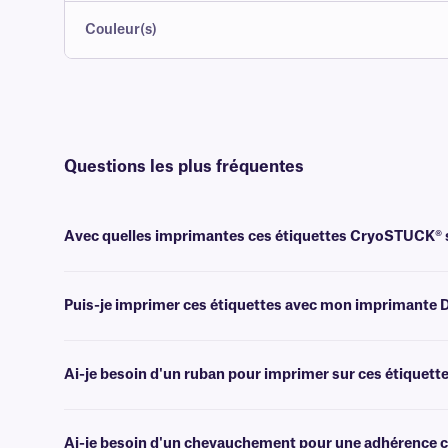
Couleur(s)
Questions les plus fréquentes
Avec quelles imprimantes ces étiquettes CryoSTUCK® s
Ces étiquettes cryogéniques sont compatibles avec la plupart des i
Puis-je imprimer ces étiquettes avec mon imprimante
Non, ces étiquettes thermiques directes ne sont pas compatibles 
Ai-je besoin d'un ruban pour imprimer sur ces étiquette
Non, les étiquettes CryoSTUCK à impression thermique directe ne néc
Ai-je besoin d'un chevauchement pour une adhérence c