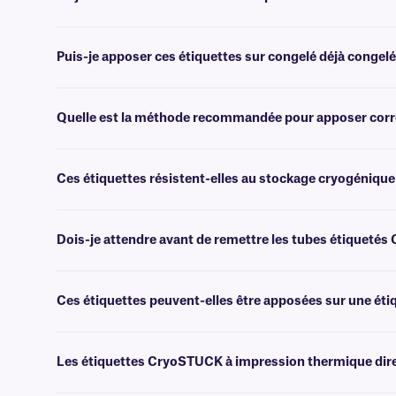
Non, il n'est pas nécessaire de superposer ces étiquettes cryogéniq
Puis-je apposer ces étiquettes sur congelé déjà congelé
Oui, les étiquettes CryoSTUCK ont été spécialement conçues pour l'id
échantillons précieux.
Quelle est la méthode recommandée pour apposer corre
Pour garantir une application correcte de ces étiquettes, essuyez la s
Appliquez d'abord le bord de l'étiquette et appuyez fermement pour la 
Ces étiquettes résistent-elles au stockage cryogénique
circonférence du flacon.
Oui, les étiquettes CryoSTUCK peuvent être utilisées pour étiqueter 
Dois-je attendre avant de remettre les tubes étiqueté
Non, les flacons peuvent être conservés dans de l'azote liquide (-19
séchage nécessaire.
Ces étiquettes peuvent-elles être apposées sur une étiq
Non, les étiquettes CryoSTUCK à impression thermique directe ne son
les informations préexistantes, tandis que nos
étiquettes transpar
Les étiquettes CryoSTUCK à impression thermique direc