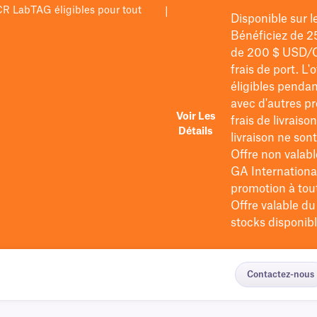
PCR LabTAG éligibles pour tout
|
Disponible sur 
Bénéficiez de 2
de 200 $
USD/
frais de port
. L'
éligibles pendan
avec d'autres pr
Voir Les
frais de livraiso
Détails
livraison ne so
Offre non valabl
GA International
promotion à tout 
Offre valable d
stocks disponibl
Contactez-nous