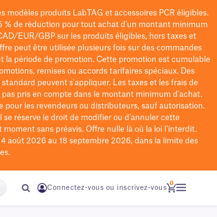
les modèles
produits LabTAG
et accessoires PCR éligibles.
5 % de réduction pour tout achat d'un montant minimum
CAD/EUR/GBP
sur les produits éligibles
, hors taxes et
offre peut être utilisée plusieurs fois sur des commandes
t la période de promotion.
Cette promotion est cumulable
omotions, remises ou accords tarifaires spéciaux.
Des
n standard peuvent s'appliquer. Les taxes et les frais de
nt pas pris en compte dans le montant minimum d'achat.
e pour les revendeurs ou distributeurs, sauf autorisation.
 se réserve le droit de
modifier
ou d’annuler cette
moment sans préavis. Offre nulle là où la loi l’interdit.
u 4 août 2026 au 18 septembre 2026, dans la limite des
es.
0
Connectez-vous ou inscrivez-vous