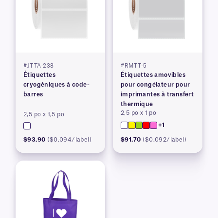
#JTTA-238
#RMTT-5
Étiquettes
Étiquettes amovibles
cryogéniques à code-
pour congélateur pour
barres
imprimantes à transfert
thermique
2,5 po x 1 po
2,5 po x 1,5 po
+1
$93.90
($0.094/label)
$91.70
($0.092/label)