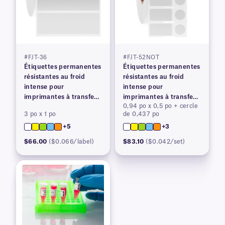
#FJT-36
#FJT-52NOT
Étiquettes permanentes
Étiquettes permanentes
résistantes au froid
résistantes au froid
intense pour
intense pour
imprimantes à transfert
imprimantes à transfert
0,94 po x 0,5 po + cercle
thermique
thermique
3 po x 1 po
de 0,437 po
+5
+3
$66.00
($0.066/label)
$83.10
($0.042/set)