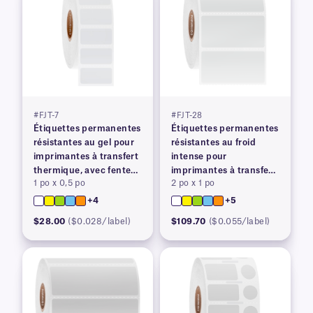
#FJT-7
#FJT-28
Étiquettes permanentes
Étiquettes permanentes
résistantes au gel pour
résistantes au froid
imprimantes à transfert
intense pour
thermique, avec fente
imprimantes à transfert
1 po x 0,5 po
2 po x 1 po
arrière
thermique
+4
+5
$28.00
($0.028/label)
$109.70
($0.055/label)