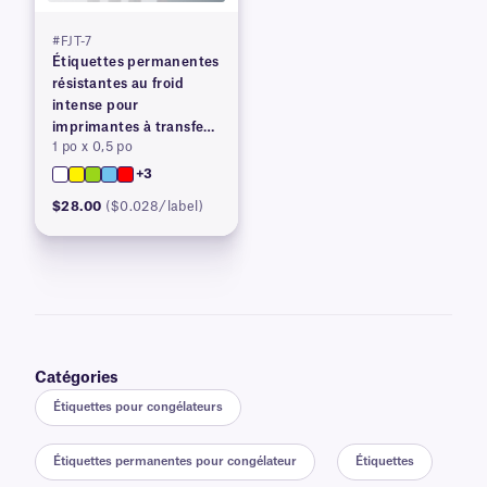
#FJT-7
Étiquettes permanentes
résistantes au froid
intense pour
imprimantes à transfert
1 po x 0,5 po
thermique
+3
$28.00
($0.028/label)
Catégories
Étiquettes pour congélateurs
Étiquettes permanentes pour congélateur
Étiquettes