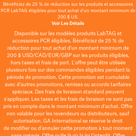
Bénéficiez de 25 % de réduction sur les produits et accessoires
PCR LabTAG éligibles pour tout achat d'un montant minimum de
200 $ US.
Voir Les Détails
Disponible sur les modèles
produits LabTAG
et
accessoires PCR éligibles. Bénéficiez de 25 % de
réduction pour tout achat d'un montant minimum de
200 $
USD/CAD/EUR/GBP
sur les produits éligibles
,
hors taxes et frais de port
. L'offre peut être utilisée
plusieurs fois sur des commandes éligibles pendant la
période de promotion.
Cette promotion est cumulable
avec d'autres promotions, remises ou accords tarifaires
spéciaux.
Des frais de livraison standard peuvent
s'appliquer. Les taxes et les frais de livraison ne sont pas
pris en compte dans le montant minimum d'achat. Offre
non valable pour les revendeurs ou distributeurs, sauf
autorisation. GA International se réserve le droit
de
modifier
ou d’annuler cette promotion à tout moment
sans préavis. Offre nulle là où la loi l’interdit. Offre