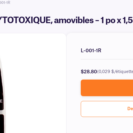
001-1R
YTOTOXIQUE, amovibles – 1 po x 1,
L-001-1R
$28.80
(0,029 $/étiquett
De