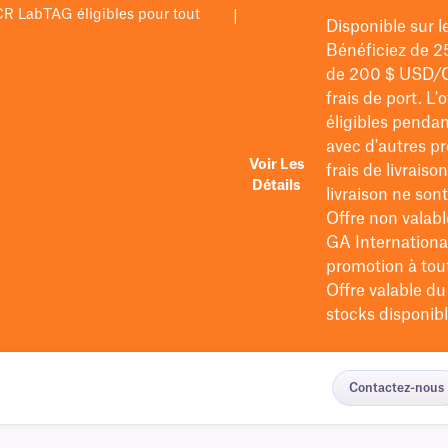
PCR LabTAG éligibles pour tout
|
Disponible sur 
Bénéficiez de 2
de 200 $
USD/
frais de port
. L'
éligibles pendan
avec d'autres pr
Voir Les
frais de livraiso
Détails
livraison ne so
Offre non valabl
GA International
promotion à tout 
Offre valable d
stocks disponibl
Contactez-nous