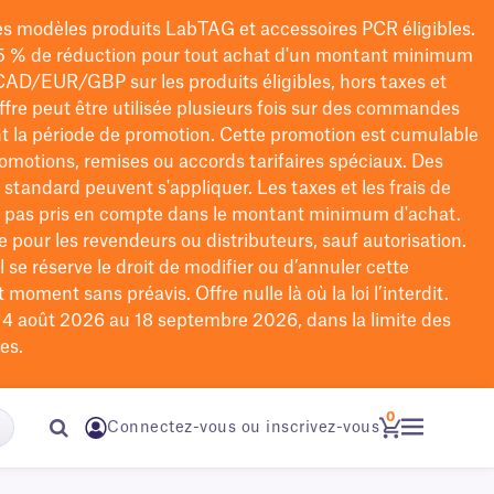
les modèles
produits LabTAG
et accessoires PCR éligibles.
5 % de réduction pour tout achat d'un montant minimum
CAD/EUR/GBP
sur les produits éligibles
, hors taxes et
offre peut être utilisée plusieurs fois sur des commandes
t la période de promotion.
Cette promotion est cumulable
omotions, remises ou accords tarifaires spéciaux.
Des
n standard peuvent s'appliquer. Les taxes et les frais de
nt pas pris en compte dans le montant minimum d'achat.
e pour les revendeurs ou distributeurs, sauf autorisation.
 se réserve le droit de
modifier
ou d’annuler cette
moment sans préavis. Offre nulle là où la loi l’interdit.
u 4 août 2026 au 18 septembre 2026, dans la limite des
es.
0
Connectez-vous ou inscrivez-vous