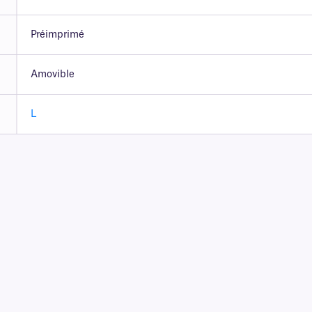
Préimprimé
Amovible
L