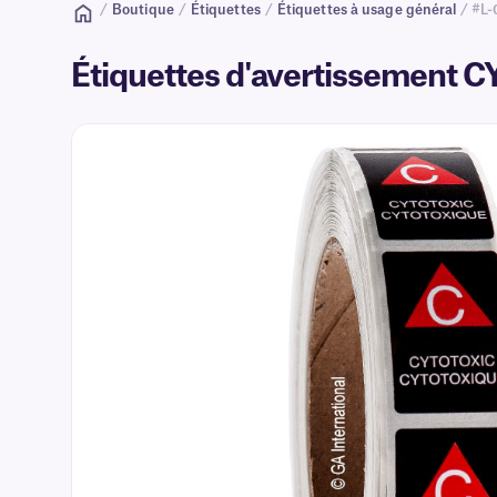
/
Boutique
/
Étiquettes
/
Étiquettes à usage général
/ #L-
Étiquettes d'avertissement C