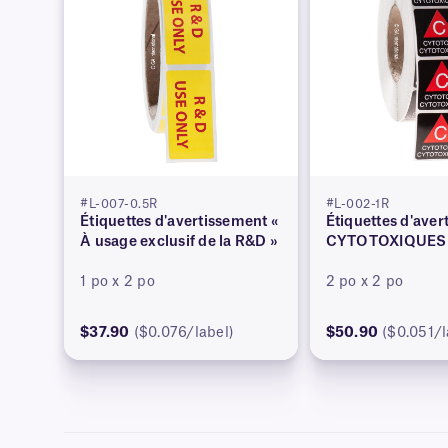
#L-007-0.5R
#L-002-1R
Étiquettes d'avertissement «
Étiquettes d'ave
À usage exclusif de la R&D »
CYTOTOXIQUES
1 po x 2 po
2 po x 2 po
$37.90
($0.076/label)
$50.90
($0.051/l