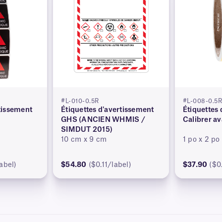
#L-010-0.5R
#L-008-0.5
rtissement
Étiquettes d'avertissement
Étiquettes 
GHS (ANCIEN WHMIS /
Calibrer av
SIMDUT 2015)
10 cm x 9 cm
1 po x 2 po
abel)
$54.80
($0.11/label)
$37.90
($0