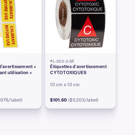
R
#L-003-0.5R
d'avertissement «
Étiquettes d'avertissement
ant utilisation »
CYTOTOXIQUES
10 cm x 10 cm
.076/label)
$101.60
($0.203/label)