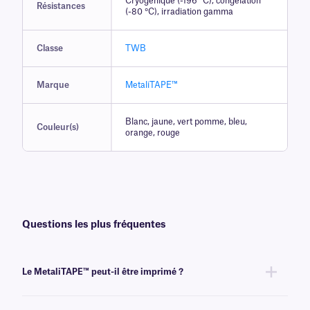
Cryogénique (-196 °C), congélation
Résistances
(-80 °C), irradiation gamma
Classe
TWB
Marque
MetaliTAPE™
Blanc, jaune, vert pomme, bleu,
Couleur(s)
orange, rouge
Questions les plus fréquentes
Le MetaliTAPE™ peut-il être imprimé ?
Non, MetaliTAPE est inscriptible et ne peut pas être imprimé. Pour les