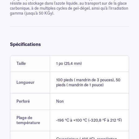
résiste au stockage dans l'azote liquide, au transport sur de la glace
carbonique, à de multiples cycles de gel-dégel, ainsi qu'à l'irradiation
gamma (jusqu'à 50 KGy).
Spécifications
Taille
1 po (25,4 mm)
100 pieds ( mandrin de 3 pouces), 50
Longueur
pieds ( mandrin de 1 pouce)
Perforé
Non
Plage de
-196 °C à +100 °C (-320,8 °F à 212 °F)
température