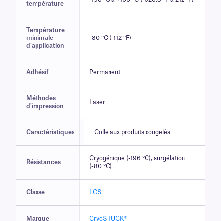
-196 °C à +100 °C (-320,8 °F à 212 °F)
température
Température
minimale
-80 °C (-112 °F)
d'application
Adhésif
Permanent
Méthodes
Laser
d'impression
Caractéristiques
Colle aux produits congelés
Cryogénique (-196 °C), surgélation
Résistances
(-80 °C)
Classe
LCS
Marque
CryoSTUCK®