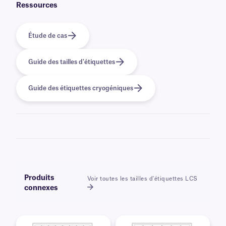
d'éliminer l'excès de givre. Appliquez d'abord le bord de l'étiquette et
Ressources
appuyez fermement pour la fixer, tout en évitant un contact excessif avec
l'adhésif. Appuyez ensuite fermement sur l'étiquette pour la mettre en
place sur toute la circonférence des flacons. Nos étiquettes CryoSTUCK®
au format laser ne nécessitent pas de chevauchement pour adhérer
Étude de cas
solidement aux congelé et tubes congelé .
Guide des tailles d'étiquettes
Guide des étiquettes cryogéniques
Produits
Voir toutes les tailles d'étiquettes LCS
connexes