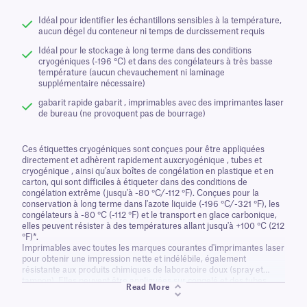
Idéal pour identifier les échantillons sensibles à la température,
aucun dégel du conteneur ni temps de durcissement requis
Idéal pour le stockage à long terme dans des conditions
cryogéniques (-196 °C) et dans des congélateurs à très basse
température (aucun chevauchement ni laminage
supplémentaire nécessaire)
gabarit rapide gabarit , imprimables avec des imprimantes laser
de bureau (ne provoquent pas de bourrage)
Ces étiquettes cryogéniques sont conçues pour être appliquées
directement et adhèrent rapidement auxcryogénique , tubes et
cryogénique , ainsi qu'aux boîtes de congélation en plastique et en
carton, qui sont difficiles à étiqueter dans des conditions de
congélation extrême (jusqu'à -80 °C/-112 °F). Conçues pour la
conservation à long terme dans l'azote liquide (-196 °C/-321 °F), les
congélateurs à -80 °C (-112 °F) et le transport en glace carbonique,
elles peuvent résister à des températures allant jusqu'à +100 °C (212
°F)*.
Imprimables avec toutes les marques courantes d'imprimantes laser
pour obtenir une impression nette et indélébile, également
résistante aux produits chimiques de laboratoire doux (spray et
tampon). Elles peuvent être appliquées sur congelé et des tubes
Read More
congelé sans chevauchement et peuvent également être annotées à
l'aide de nos Cryo-Markers.