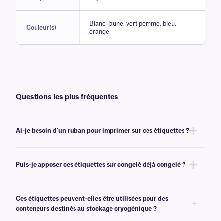
Blanc, jaune, vert pomme, bleu,
Couleur(s)
orange
Questions les plus fréquentes
Ai-je besoin d'un ruban pour imprimer sur ces étiquettes ?
Non, les étiquettes Laser CryoSTUCK® sont disponibles sous forme de
feuilles, pour une impression avec des imprimantes laser de bureau. Pour
Puis-je apposer ces étiquettes sur congelé déjà congelé ?
nos options CryoSTUCK thermiques, qui nécessitent un ruban, cliquez
ici
.
Oui, les étiquettes CryoSTUCK ont été spécialement conçues pour
l'étiquetage congelé et de tubes déjà congelé . Ces étiquettes
Ces étiquettes peuvent-elles être utilisées pour des
cryogéniques
peuvent être apposées à -80 °C/-112 °F, ce qui évite
conteneurs destinés au stockage cryogénique ?
d'avoir à décongeler des échantillons précieux.