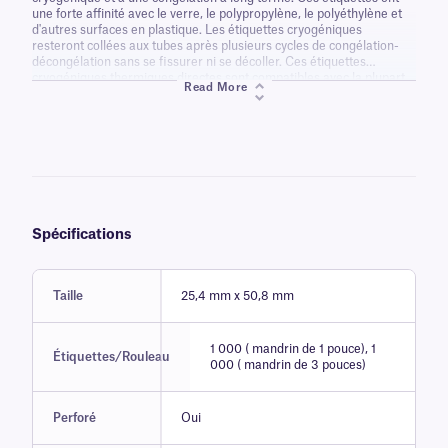
une forte affinité avec le verre, le polypropylène, le polyéthylène et
d'autres surfaces en plastique. Les étiquettes cryogéniques
resteront collées aux tubes après plusieurs cycles de congélation-
décongélation sans se fissurer ni se décoller. Ces étiquettes
cryogéniques thermiques directes sont compatibles avec la plupart
Read More
des systèmes de stockage cryogéniques sans aucun obstacle ni
risque d'être grattées. Ces étiquettes ne nécessitent pas de
laminage pour fonctionner.
Spécifications
Taille
25,4 mm x 50,8 mm
1 000 ( mandrin de 1 pouce), 1
Étiquettes/Rouleau
000 ( mandrin de 3 pouces)
Perforé
Oui