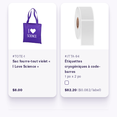
#TOTE-1
#JTTA-94
Sac fourre-tout violet «
Étiquettes
I Love Science »
cryogéniques à code-
barres
1 po x 2 po
$8.00
$82.20
($0.082/label)