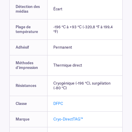
Détection des
Écart
médias
Plage de
-196 °C à +93 °C (-320,8 °F à 199,4
température
°F)
Adhésif
Permanent
Méthodes
Thermique direct
d'impression
Cryogénique (-196 °C), surgélation
Résistances
(-80 °C)
Classe
DFPC
Marque
Cryo-DirectTAG™