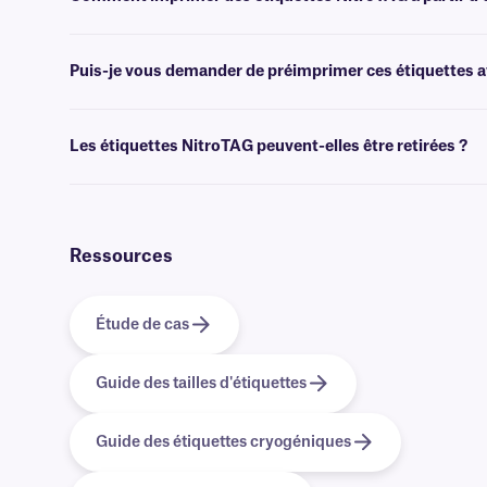
Les logiciels
de création de codes-barres ou d'étiquettes permettent 
l'impression.
Puis-je vous demander de préimprimer ces étiquettes av
Oui, nous pouvons fournir nos cryogénique NitroTAG préimprimées av
options
d'impression personnalisée
.
Les étiquettes NitroTAG peuvent-elles être retirées ?
Non, les étiquettes NitroTAG sont recouvertes d'un adhésif permanent
Ressources
Étude de cas
Guide des tailles d'étiquettes
Guide des étiquettes cryogéniques