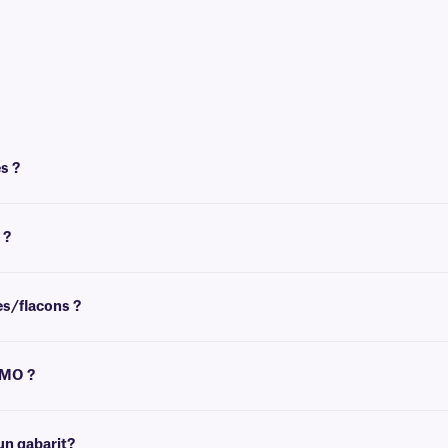
s ?
t un ruban pour l'impression. Pour obtenir un résultat optimal, les étiquettes N
 ?
ature ambiante. Pour l'étiquetage congelé et de tubes déjà congelé , nous reco
es/flacons ?
ez des recommandations pour les tailles de flacons/tubes les plus courantes.
YMO ?
ide d'une transfert thermique équipée d'un ruban. Découvrez notre sélection tra
technique
, qui se fera un plaisir de vous aider à trouver le modèle qui vous convi
un gabarit?