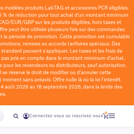
les modèles
produits LabTAG
et accessoires PCR éligibles.
5 % de réduction pour tout achat d'un montant minimum
CAD/EUR/GBP
sur les produits éligibles
, hors taxes et
offre peut être utilisée plusieurs fois sur des commandes
t la période de promotion.
Cette promotion est cumulable
omotions, remises ou accords tarifaires spéciaux.
Des
n standard peuvent s'appliquer. Les taxes et les frais de
nt pas pris en compte dans le montant minimum d'achat.
e pour les revendeurs ou distributeurs, sauf autorisation.
 se réserve le droit de
modifier
ou d’annuler cette
moment sans préavis. Offre nulle là où la loi l’interdit.
u 4 août 2026 au 18 septembre 2026, dans la limite des
es.
0
Connectez-vous ou inscrivez-vous