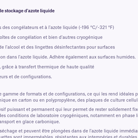
e stockage d'azote liquide
des congélateurs et à l'azote liquide (-196 °C/-321 °F)
boîtes de congélation et bien d'autres cryogénique
e l'alcool et des lingettes désinfectantes pour surfaces
n dans l'azote liquide. Adhère également aux surfaces humides.
, grâce à transfert thermique de haute qualité
urs et de configurations.
 gamme de formats et de configurations, ce qui les rend idéales po
que en carton ou en polypropylène, des plaques de culture cellula
ésif puissant et permanent qui leur permet de rester solidement 
es conditions de laboratoire cryogéniques, notamment en phase li
transport en glace carbonique.
échage et peuvent être plongées dans de l'azote liquide immédiate
étiquettes sont imperméables, résistantes aux intempéries et durabl