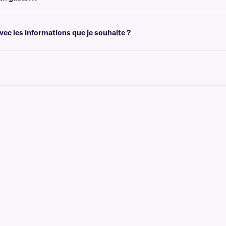
de créer des modèles adaptés à la taille de vos étiquettes. Vous pouvez ensuite 
ec les informations que je souhaite ?
ec des graphiques et des logos en couleur, ainsi que des informations variable
 qui n'est pas conçu pour être retiré facilement. Pour les solutions cryogéniqu