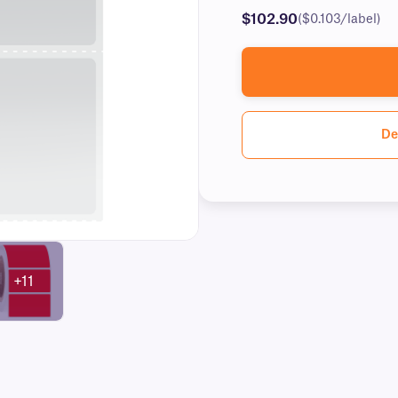
$102.90
($0.103/label)
De
+11