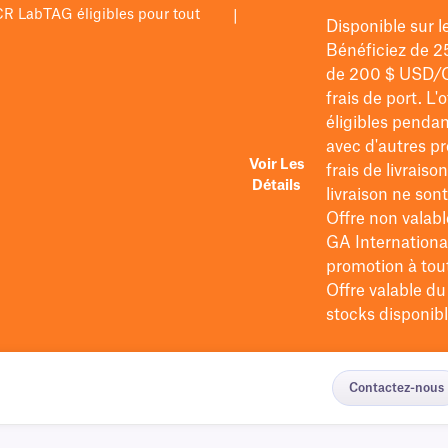
PCR LabTAG éligibles pour tout
|
Disponible sur 
Bénéficiez de 2
de 200 $
USD/
frais de port
. L'
éligibles pendan
avec d'autres pr
Voir Les
frais de livraiso
Détails
livraison ne so
Offre non valabl
GA International
promotion à tout 
Offre valable d
stocks disponibl
Contactez-nous