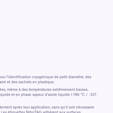
ur l'identification cryogénique de petit diamètre, des
ire et des sachets en plastique.
fixées, même à des températures extrêmement basses.
quide et en phase vapeur d'azote liquide (-196 °C / -321
ment après leur application, sans qu'il soit nécessaire
es. Les étiquettes NitroTAG adhèrent aux surfaces