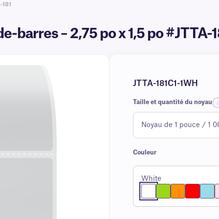
-181
e-barres – 2,75 po x 1,5 po #JTTA-1
JTTA-181C1-1WH
Taille et quantité du noyau
Couleur
White