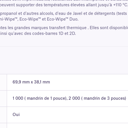
 peuvent supporter des températures élevées allant jusqu'à +110 °C
sopropanol et d'autres alcools, d'eau de Javel et de détergents (tes
 Sani-Wipe™, Eco-Wipe™ et Eco-Wipe™ Duo.
tes les grandes marques transfert thermique . Elles sont disponib
nsi qu'avec des codes-barres 1D et 2D.
69,9 mm x 38,1 mm
1 000 ( mandrin de 1 pouce), 2 000 ( mandrin de 3 pouces)
Oui