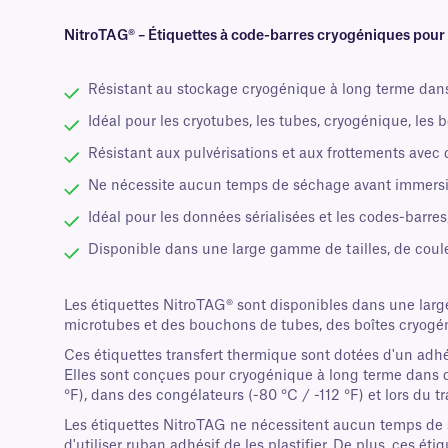
NitroTAG® – Étiquettes à code-barres cryogéniques pour l
Résistant au stockage cryogénique à long terme dans 
Idéal pour les cryotubes, les tubes, cryogénique, les 
Résistant aux pulvérisations et aux frottements avec d
Ne nécessite aucun temps de séchage avant immersio
Idéal pour les données sérialisées et les codes-barres
Disponible dans une large gamme de tailles, de coule
Les étiquettes NitroTAG® sont disponibles dans une large
microtubes et des bouchons de tubes, des boîtes cryogéni
Ces étiquettes transfert thermique sont dotées d'un adh
Elles sont conçues pour cryogénique à long terme dans d
°F), dans des congélateurs (-80 °C / -112 °F) et lors du 
Les étiquettes NitroTAG ne nécessitent aucun temps de s
d'utiliser ruban adhésif de les plastifier. De plus, ces 