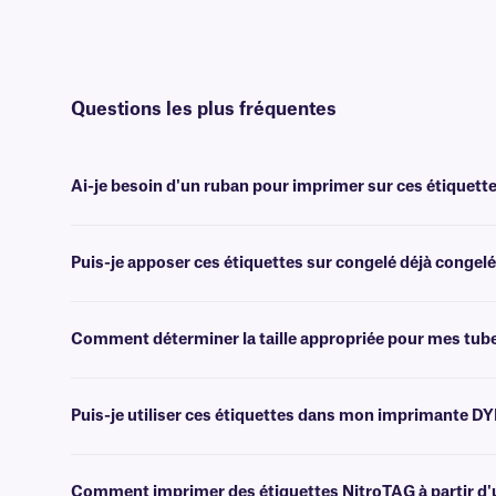
Questions les plus fréquentes
Ai-je besoin d'un ruban pour imprimer sur ces étiquette
Oui, les étiquettes NitroTAG® sont transfert thermique et nécessiten
largeur ou plus large.
Puis-je apposer ces étiquettes sur congelé déjà congelé
Non, il est préférable d'appliquer les étiquettes NitroTAG à tempér
cryogéniques spécialement conçues à cet effet.
Comment déterminer la taille appropriée pour mes tub
Veuillez consulter notre
guide
pratique
des tailles
, où vous trouver
Puis-je utiliser ces étiquettes dans mon imprimante D
Non, les étiquettes NitroTAG sont conçues pour être imprimées à l'a
d'achat d'imprimantes
ou
contacter notre équipe d'assistance 
Comment imprimer des étiquettes NitroTAG à partir d'