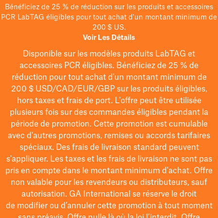
Bénéficiez de 25 % de réduction sur les produits et accessoires
PCR LabTAG éligibles pour tout achat d'un montant minimum de
200 $ US.
Voir Les Détails
Disponible sur les modèles
produits LabTAG
et
accessoires PCR éligibles. Bénéficiez de 25 % de
réduction pour tout achat d'un montant minimum de
200 $
USD/CAD/EUR/GBP
sur les produits éligibles
,
hors taxes et frais de port
. L'offre peut être utilisée
plusieurs fois sur des commandes éligibles pendant la
période de promotion.
Cette promotion est cumulable
avec d'autres promotions, remises ou accords tarifaires
spéciaux.
Des frais de livraison standard peuvent
s'appliquer. Les taxes et les frais de livraison ne sont pas
pris en compte dans le montant minimum d'achat. Offre
non valable pour les revendeurs ou distributeurs, sauf
autorisation. GA International se réserve le droit
de
modifier
ou d’annuler cette promotion à tout moment
sans préavis. Offre nulle là où la loi l’interdit. Offre