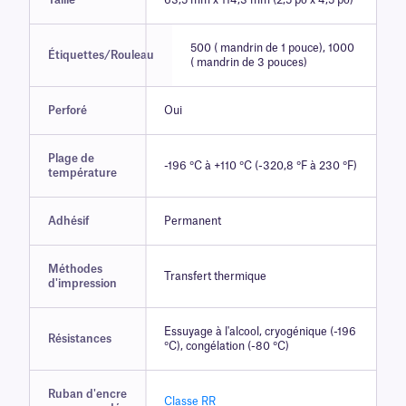
Taille
63,5 mm x 114,3 mm (2,5 po x 4,5 po)
500 ( mandrin de 1 pouce), 1000
Étiquettes/Rouleau
( mandrin de 3 pouces)
Perforé
Oui
Plage de
-196 °C à +110 °C (-320,8 °F à 230 °F)
température
Adhésif
Permanent
Méthodes
Transfert thermique
d'impression
Essuyage à l'alcool, cryogénique (-196
Résistances
°C), congélation (-80 °C)
Ruban d'encre
Classe RR