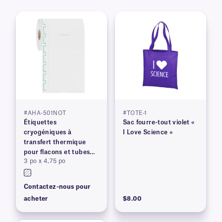
#AHA-501NOT
#TOTE-1
Étiquettes
Sac fourre-tout violet «
cryogéniques à
I Love Science »
transfert thermique
pour flacons et tubes
3 po x 4,75 po
congelés
Contactez-nous pour
acheter
$8.00