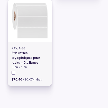
#AWA-36
Étiquettes
cryogéniques pour
racks métalliques
3 po x 1 po
$70.40
($0.07/label)