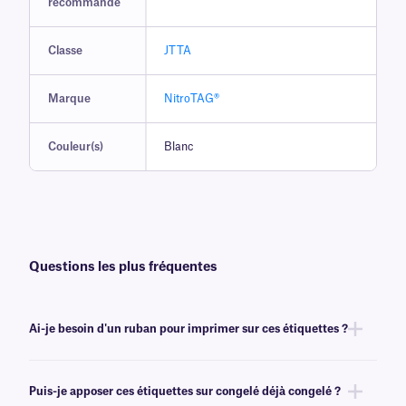
recommandé
Classe
JTTA
Marque
NitroTAG®
Couleur(s)
Blanc
Questions les plus fréquentes
Ai-je besoin d'un ruban pour imprimer sur ces étiquettes ?
Oui, les étiquettes NitroTAG® sont transfert thermique et nécessitent un
ruban pour l'impression. Pour obtenir un résultat optimal, les étiquettes
Puis-je apposer ces étiquettes sur congelé déjà congelé ?
NitroTAG doivent être imprimées avec un ruban
de classe RR
de même