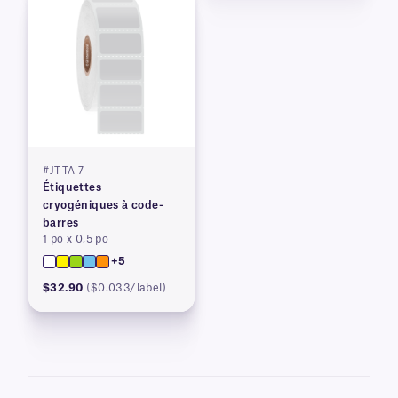
#JTTA-7
Étiquettes
cryogéniques à code-
barres
1 po x 0,5 po
+5
$32.90
($0.033/label)