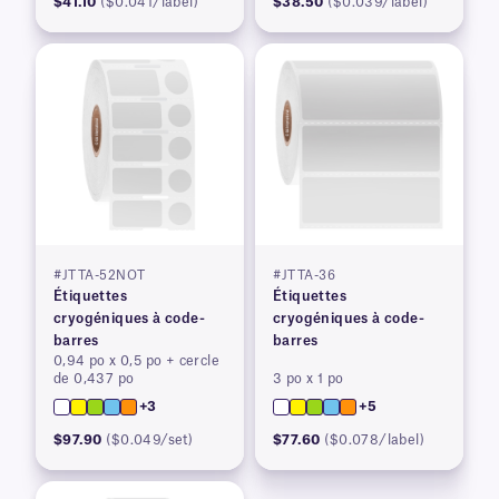
$41.10
($0.041/label)
$38.50
($0.039/label)
#JTTA-52NOT
#JTTA-36
Étiquettes
Étiquettes
cryogéniques à code-
cryogéniques à code-
barres
barres
0,94 po x 0,5 po + cercle
de 0,437 po
3 po x 1 po
+3
+5
$97.90
($0.049/set)
$77.60
($0.078/label)