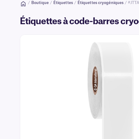
/
Boutique
/
Étiquettes
/
Étiquettes cryogéniques
/ #JTT
Étiquettes à code-barres cryo