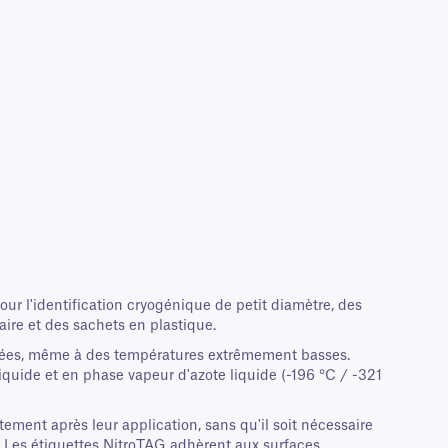
ur l'identification cryogénique de petit diamètre, des
ire et des sachets en plastique.
fixées, même à des températures extrêmement basses.
quide et en phase vapeur d'azote liquide (-196 °C / -321
ment après leur application, sans qu'il soit nécessaire
es. Les étiquettes NitroTAG adhèrent aux surfaces