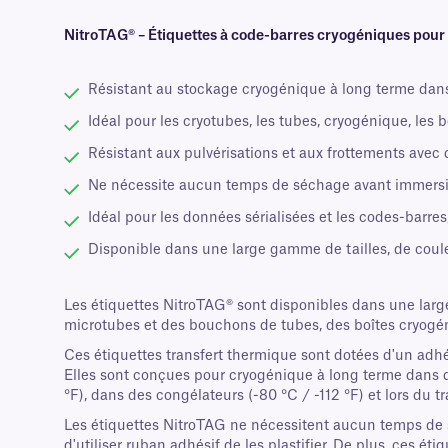
NitroTAG® – Étiquettes à code-barres cryogéniques pour l
Résistant au stockage cryogénique à long terme dans 
Idéal pour les cryotubes, les tubes, cryogénique, les 
Résistant aux pulvérisations et aux frottements avec d
Ne nécessite aucun temps de séchage avant immersio
Idéal pour les données sérialisées et les codes-barres
Disponible dans une large gamme de tailles, de coule
Les étiquettes NitroTAG® sont disponibles dans une large
microtubes et des bouchons de tubes, des boîtes cryogéni
Ces étiquettes transfert thermique sont dotées d'un adh
Elles sont conçues pour cryogénique à long terme dans d
°F), dans des congélateurs (-80 °C / -112 °F) et lors du 
Les étiquettes NitroTAG ne nécessitent aucun temps de s
d'utiliser ruban adhésif de les plastifier. De plus, ces 