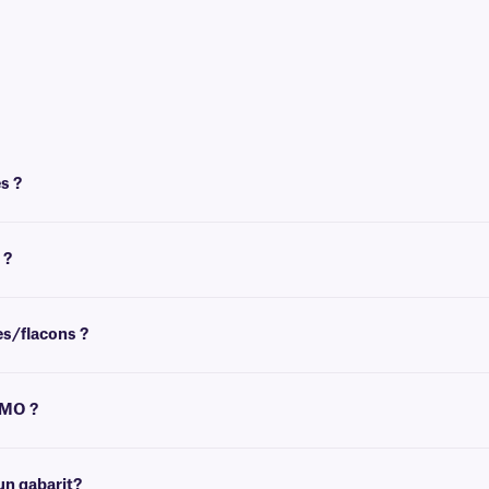
s ?
t un ruban pour l'impression. Pour obtenir un résultat optimal, les étiquettes N
 ?
ature ambiante. Pour l'étiquetage congelé et de tubes déjà congelé , nous reco
es/flacons ?
ez des recommandations pour les tailles de flacons/tubes les plus courantes.
YMO ?
ide d'une transfert thermique équipée d'un ruban. Découvrez notre sélection tra
technique
, qui se fera un plaisir de vous aider à trouver le modèle qui vous convi
un gabarit?