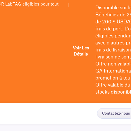
PCR LabTAG éligibles pour tout
|
Disponible sur 
Bénéficiez de 2
de 200 $
USD/
frais de port
. L'
éligibles pendan
avec d'autres pr
Voir Les
frais de livraiso
Détails
livraison ne so
Offre non valabl
GA International
promotion à tout 
Offre valable d
stocks disponibl
Contactez-nous