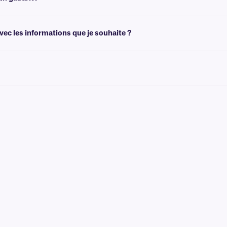
de créer des modèles adaptés à la taille de vos étiquettes. Vous pouvez ensuite 
ec les informations que je souhaite ?
ec des graphiques et des logos en couleur, ainsi que des informations variable
 qui n'est pas conçu pour être retiré facilement. Pour les solutions cryogéniqu