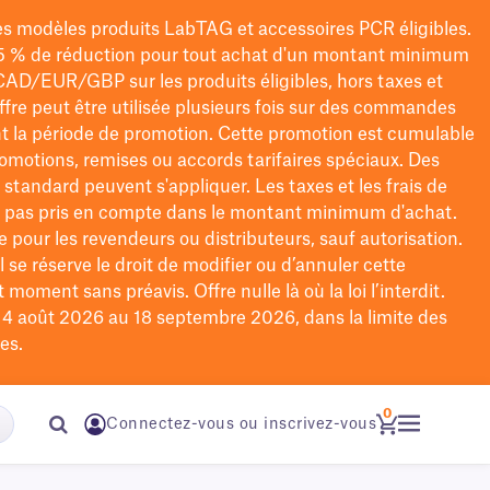
les modèles
produits LabTAG
et accessoires PCR éligibles.
5 % de réduction pour tout achat d'un montant minimum
CAD/EUR/GBP
sur les produits éligibles
, hors taxes et
offre peut être utilisée plusieurs fois sur des commandes
t la période de promotion.
Cette promotion est cumulable
omotions, remises ou accords tarifaires spéciaux.
Des
n standard peuvent s'appliquer. Les taxes et les frais de
nt pas pris en compte dans le montant minimum d'achat.
e pour les revendeurs ou distributeurs, sauf autorisation.
 se réserve le droit de
modifier
ou d’annuler cette
moment sans préavis. Offre nulle là où la loi l’interdit.
u 4 août 2026 au 18 septembre 2026, dans la limite des
es.
0
Connectez-vous ou inscrivez-vous