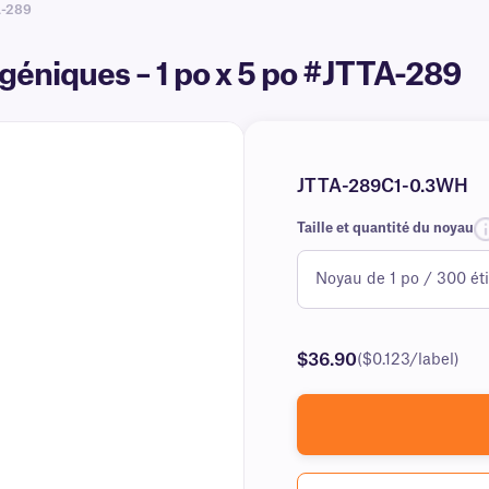
A-289
géniques – 1 po x 5 po #JTTA-289
JTTA-289C1-0.3WH
Taille et quantité du noyau
$36.90
($0.123/label)