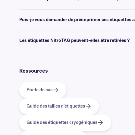
Les logiciels
de création de codes-barres ou d'étiquettes permettent 
l'impression.
Puis-je vous demander de préimprimer ces étiquettes av
Oui, nous pouvons fournir nos cryogénique NitroTAG préimprimées av
options
d'impression personnalisée
.
Les étiquettes NitroTAG peuvent-elles être retirées ?
Non, les étiquettes NitroTAG sont recouvertes d'un adhésif permanent
Ressources
Étude de cas
Guide des tailles d'étiquettes
Guide des étiquettes cryogéniques