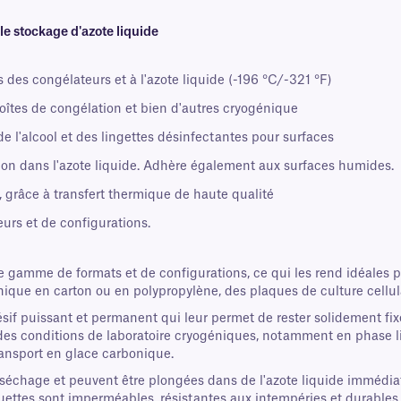
e stockage d'azote liquide
des congélateurs et à l'azote liquide (-196 °C/-321 °F)
boîtes de congélation et bien d'autres cryogénique
e l'alcool et des lingettes désinfectantes pour surfaces
n dans l'azote liquide. Adhère également aux surfaces humides.
, grâce à transfert thermique de haute qualité
urs et de configurations.
 gamme de formats et de configurations, ce qui les rend idéales po
que en carton ou en polypropylène, des plaques de culture cellula
ésif puissant et permanent qui leur permet de rester solidement 
es conditions de laboratoire cryogéniques, notamment en phase li
transport en glace carbonique.
échage et peuvent être plongées dans de l'azote liquide immédiate
étiquettes sont imperméables, résistantes aux intempéries et durabl