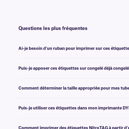
Questions les plus fréquentes
Ai-je besoin d'un ruban pour imprimer sur ces étiquette
Oui, les étiquettes NitroTAG® sont transfert thermique et nécessiten
largeur ou plus large.
Puis-je apposer ces étiquettes sur congelé déjà congelé
Non, il est préférable d'appliquer les étiquettes NitroTAG à tempér
cryogéniques spécialement conçues à cet effet.
Comment déterminer la taille appropriée pour mes tub
Veuillez consulter notre
guide
pratique
des tailles
, où vous trouver
Puis-je utiliser ces étiquettes dans mon imprimante D
Non, les étiquettes NitroTAG sont conçues pour être imprimées à l'a
d'achat d'imprimantes
ou
contacter notre équipe d'assistance 
Comment imprimer des étiquettes NitroTAG à partir d'