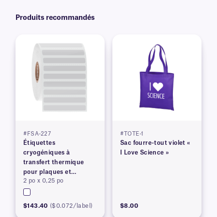
Produits recommandés
#FSA-227
#TOTE-1
Étiquettes
Sac fourre-tout violet «
cryogéniques à
I Love Science »
transfert thermique
pour plaques et
2 po x 0,25 po
conteneurs congelés
$143.40
($0.072/label)
$8.00