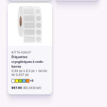
#JTTA-52NOT
Étiquettes
cryogéniques à code-
barres
0,94 po x 0,5 po + cercle
de 0,437 po
+3
$97.90
($0.049/set)