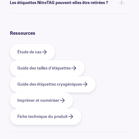
Les étiquettes NitroTAG peuvent-elles être retirées ?
variables ou sérialisées issues d'une base de données. Découvrez nos
options
d'impression personnalisée
.
Non, les étiquettes NitroTAG sont recouvertes d'un adhésif permanent
qui n'est pas conçu pour être retiré facilement. Pour les solutions
cryogéniques amovibles, cliquez
ici
.
Ressources
Étude de cas
Guide des tailles d'étiquettes
Guide des étiquettes cryogéniques
Imprimer et numériser
Fiche technique du produit