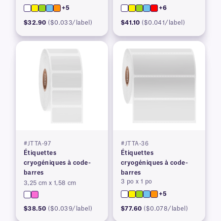
+5
+6
$32.90
($0.033/label)
$41.10
($0.041/label)
#JTTA-97
#JTTA-36
Étiquettes
Étiquettes
cryogéniques à code-
cryogéniques à code-
barres
barres
3 po x 1 po
3,25 cm x 1,58 cm
+5
$38.50
($0.039/label)
$77.60
($0.078/label)