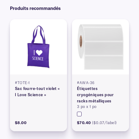
Produits recommandés
#TOTE-1
#AWA-36
Sac fourre-tout violet «
Étiquettes
I Love Science »
cryogéniques pour
racks métalliques
3 po x 1 po
$8.00
$70.40
($0.07/label)