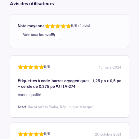
Avis des utilisateurs
Note moyenne
5/5 (4 avis)
Note
1
de 5,0
Voir tous les avis
sur 5
basée sur
avis client
5/5
13 mars 2024
Noté
une
5
sur
Étiquettes à code-barres cryogéniques - 1,25 po x 0,5 po
5 sur la
+ cercle de 0,375 po #JTTA-274
base d'
bonne qualité
évaluation
client
Jozef
Hlavní město Praha, République tchèque
5/5
20 octobre 2021