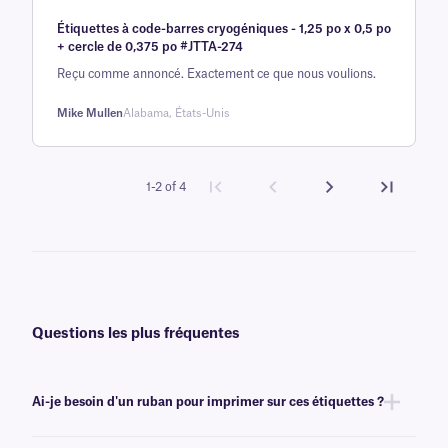
Noté
une
5
sur
Étiquettes à code-barres cryogéniques - 1,25 po x 0,5 po
5 sur la
+ cercle de 0,375 po #JTTA-274
base d'
Reçu comme annoncé. Exactement ce que nous voulions.
évaluation
client
Mike Mullen
Alabama, États-Unis
1-2 of 4
Questions les plus fréquentes
Ai-je besoin d'un ruban pour imprimer sur ces étiquettes ?
Oui, les étiquettes NitroTAG® sont transfert thermique et nécessitent un