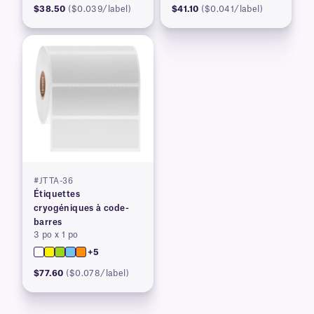
$38.50
($0.039/label)
$41.10
($0.041/label)
#JTTA-36
Étiquettes
cryogéniques à code-
barres
3 po x 1 po
+5
$77.60
($0.078/label)