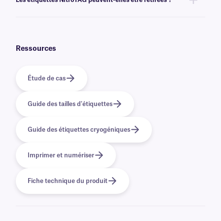
variables ou sérialisées issues d'une base de données. Découvrez nos
options
d'impression personnalisée
.
Non, les étiquettes NitroTAG sont recouvertes d'un adhésif permanent
qui n'est pas conçu pour être retiré facilement. Pour les solutions
cryogéniques amovibles, cliquez
ici
.
Ressources
Étude de cas
Guide des tailles d'étiquettes
Guide des étiquettes cryogéniques
Imprimer et numériser
Fiche technique du produit