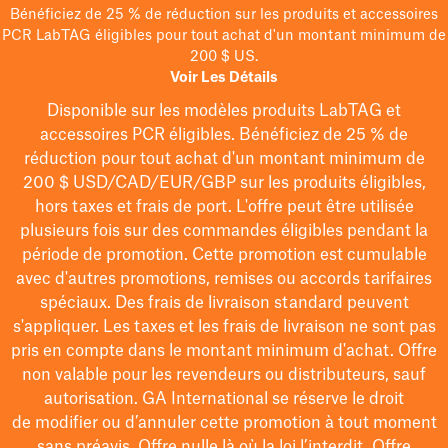
Bénéficiez de 25 % de réduction sur les produits et accessoires
PCR LabTAG éligibles pour tout achat d'un montant minimum de
200 $ US.
Voir Les Détails
Disponible sur les modèles
produits LabTAG
et
accessoires PCR éligibles. Bénéficiez de 25 % de
réduction pour tout achat d'un montant minimum de
200 $
USD/CAD/EUR/GBP
sur les produits éligibles
,
hors taxes et frais de port
. L'offre peut être utilisée
plusieurs fois sur des commandes éligibles pendant la
période de promotion.
Cette promotion est cumulable
avec d'autres promotions, remises ou accords tarifaires
spéciaux.
Des frais de livraison standard peuvent
s'appliquer. Les taxes et les frais de livraison ne sont pas
pris en compte dans le montant minimum d'achat. Offre
non valable pour les revendeurs ou distributeurs, sauf
autorisation. GA International se réserve le droit
de
modifier
ou d’annuler cette promotion à tout moment
sans préavis. Offre nulle là où la loi l’interdit. Offre