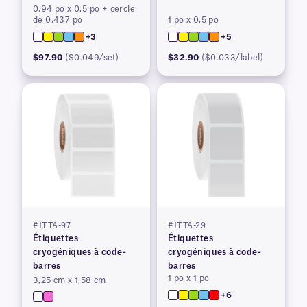
0,94 po x 0,5 po + cercle
de 0,437 po
1 po x 0,5 po
+3
+5
$97.90
($0.049/set)
$32.90
($0.033/label)
#JTTA-97
#JTTA-29
Étiquettes
Étiquettes
cryogéniques à code-
cryogéniques à code-
barres
barres
1 po x 1 po
3,25 cm x 1,58 cm
+6