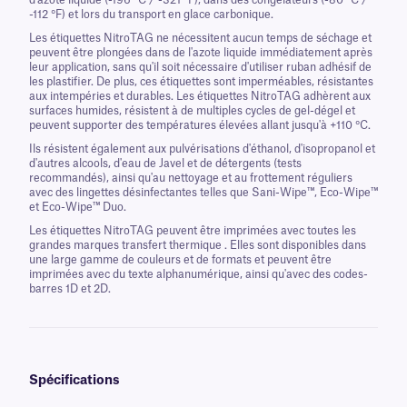
d'azote liquide (-196 °C / -321 °F), dans des congélateurs (-80 °C /
-112 °F) et lors du transport en glace carbonique.
Les étiquettes NitroTAG ne nécessitent aucun temps de séchage et
peuvent être plongées dans de l'azote liquide immédiatement après
leur application, sans qu'il soit nécessaire d'utiliser ruban adhésif de
les plastifier. De plus, ces étiquettes sont imperméables, résistantes
aux intempéries et durables. Les étiquettes NitroTAG adhèrent aux
surfaces humides, résistent à de multiples cycles de gel-dégel et
peuvent supporter des températures élevées allant jusqu'à +110 °C.
Ils résistent également aux pulvérisations d'éthanol, d'isopropanol et
d'autres alcools, d'eau de Javel et de détergents (tests
recommandés), ainsi qu'au nettoyage et au frottement réguliers
avec des lingettes désinfectantes telles que Sani-Wipe™, Eco-Wipe™
et Eco-Wipe™ Duo.
Les étiquettes NitroTAG peuvent être imprimées avec toutes les
grandes marques transfert thermique . Elles sont disponibles dans
une large gamme de couleurs et de formats et peuvent être
imprimées avec du texte alphanumérique, ainsi qu'avec des codes-
barres 1D et 2D.
Spécifications