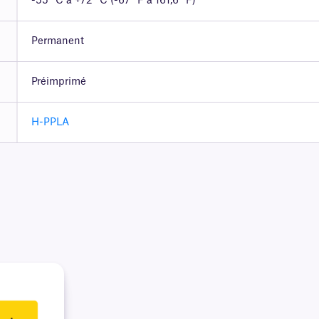
-55 °C à +72 °C (-67 °F à 161,6 °F)
Permanent
Préimprimé
H-PPLA