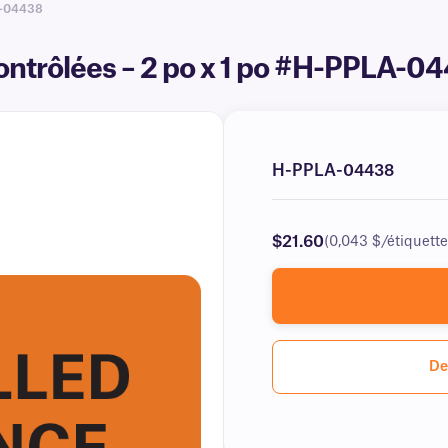
-04438
ontrôlées – 2 po x 1 po #H-PPLA-0
H-PPLA-04438
$21.60
(0,043 $/étiquette
De