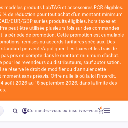
les modèles
produits LabTAG
et accessoires PCR éligibles.
5 % de réduction pour tout achat d'un montant minimum
CAD/EUR/GBP
sur les produits éligibles
, hors taxes et
offre peut être utilisée plusieurs fois sur des commandes
t la période de promotion.
Cette promotion est cumulable
omotions, remises ou accords tarifaires spéciaux.
Des
n standard peuvent s'appliquer. Les taxes et les frais de
nt pas pris en compte dans le montant minimum d'achat.
e pour les revendeurs ou distributeurs, sauf autorisation.
 se réserve le droit de
modifier
ou d’annuler cette
moment sans préavis. Offre nulle là où la loi l’interdit.
u 4 août 2026 au 18 septembre 2026, dans la limite des
es.
0
Connectez-vous ou inscrivez-vous