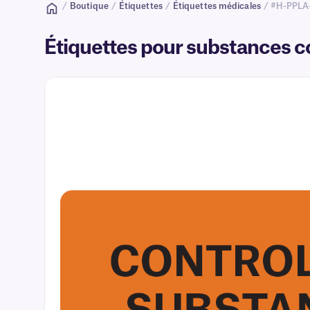
/
Boutique
/
Étiquettes
/
Étiquettes médicales
/ #H-PPLA
Étiquettes pour substances c