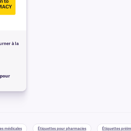
urner à la
 pour
es médicales
Étiquettes pour pharmacies
Étiquettes préim