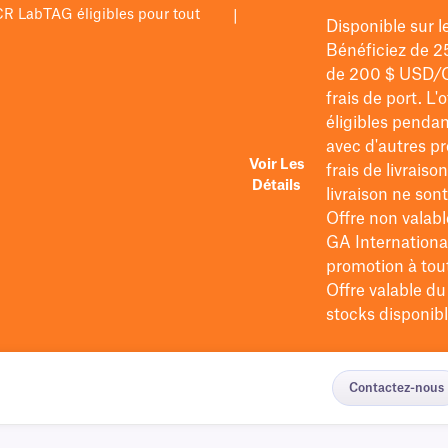
PCR LabTAG éligibles pour tout
|
Disponible sur 
Bénéficiez de 2
de 200 $
USD/
frais de port
. L'
éligibles pendan
avec d'autres pr
Voir Les
frais de livraiso
Détails
livraison ne so
Offre non valabl
GA International
promotion à tout 
Offre valable d
stocks disponibl
Contactez-nous