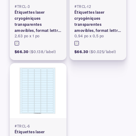
#TRCL-3
#TRCL-12
Étiquettes laser
Étiquettes laser
cryogéniques
cryogéniques
transparentes
transparentes
amovibles, format lettre
amovibles, format lettre
2,63 po x 1 po
0,94 po x 0,5 po
US
US
$66.30
($0.138/label)
$66.30
($0.025/label)
#TRCL-6
Étiquettes laser