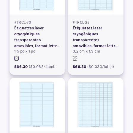
#TRCL-70
#TRCL-23
Étiquettes laser
Étiquettes laser
cryogéniques
cryogéniques
transparentes
transparentes
amovibles, format lettre
amovibles, format lettre
1,5 po x 1 po
3,2 cm x 1,3 cm
US
US
$66.30
($0.083/label)
$66.30
($0.033/label)