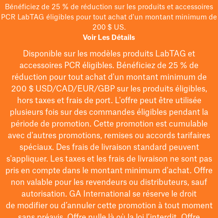
Bénéficiez de 25 % de réduction sur les produits et accessoires
PCR LabTAG éligibles pour tout achat d'un montant minimum de
200 $ US.
Voir Les Détails
Disponible sur les modèles
produits LabTAG
et
accessoires PCR éligibles. Bénéficiez de 25 % de
réduction pour tout achat d'un montant minimum de
200 $
USD/CAD/EUR/GBP
sur les produits éligibles
,
hors taxes et frais de port
. L'offre peut être utilisée
plusieurs fois sur des commandes éligibles pendant la
période de promotion.
Cette promotion est cumulable
avec d'autres promotions, remises ou accords tarifaires
spéciaux.
Des frais de livraison standard peuvent
s'appliquer. Les taxes et les frais de livraison ne sont pas
pris en compte dans le montant minimum d'achat. Offre
non valable pour les revendeurs ou distributeurs, sauf
autorisation. GA International se réserve le droit
de
modifier
ou d’annuler cette promotion à tout moment
sans préavis. Offre nulle là où la loi l’interdit. Offre