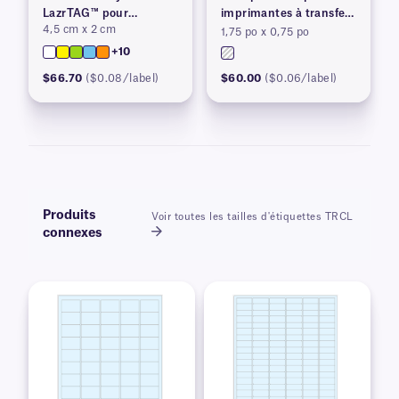
LazrTAG™ pour
imprimantes à transfert
4,5 cm x 2 cm
imprimantes laser
thermique
1,75 po x 0,75 po
+10
$66.70
($0.08/label)
$60.00
($0.06/label)
Produits
Voir toutes les tailles d'étiquettes TRCL
connexes