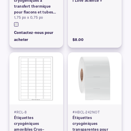
cryogéniques à
I Love Science »
transfert thermique
pour flacons et tubes
1,75 po x 0,75 po
congelés
Contactez-nous pour
acheter
$8.00
#RCL-8
#HBCL-242NOT
Étiquettes
Étiquettes
cryogéniques
cryogéniques
amovibles Cryo–
transparentes pour