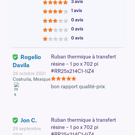
3 avis
5
1 avis
4
0 avis
3
0 avis
2
0 avis
1
Rogelio
Ruban thermique à transfert
résine – 1 po x 702 pi
Davila
#RR25x214C1-1iZ4
26 octobre 2021
Coahuila, Mexique
5
bon rapport qualité-prix
Jon C.
Ruban thermique à transfert
résine – 1 po x 702 pi
29 septembre
#RR25x214C1-1iZ4