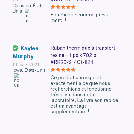
2021
Colorado, États-
Unis
5
Fonctionne comme prévu,
merci !
Kaylee
Ruban thermique à transfert
résine – 1 po x 702 pi
Murphy
#RR25x214C1-1iZ4
10 mars 2021
Iowa, États-Unis
5
Ce produit correspond
exactement à ce que nous
recherchions et fonctionne
très bien dans notre
laboratoire. La livraison rapide
est un avantage
supplémentaire !